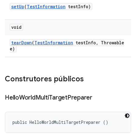
set
Up
(
Test
Information
test
Info)
void
tear
Down
(
Test
Information
test
Info
,
Throwable
e)
Construtores públicos
Hello
World
Multi
Target
Preparer
public HelloWorldMultiTargetPreparer ()