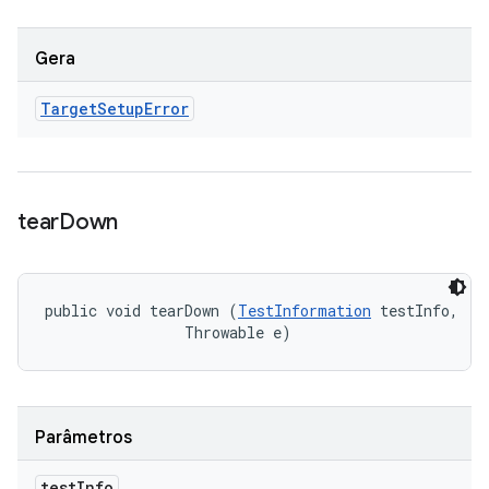
Gera
Target
Setup
Error
tear
Down
public void tearDown (
TestInformation
 testInfo, 

                Throwable e)
Parâmetros
test
Info