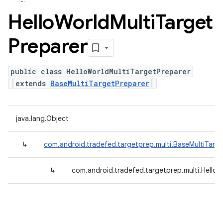
Hello
World
Multi
Target
Preparer
public class HelloWorldMultiTargetPreparer
extends
BaseMultiTargetPreparer
java.lang.Object
↳
com.android.tradefed.targetprep.multi.BaseMultiTarg
↳
com.android.tradefed.targetprep.multi.HelloW