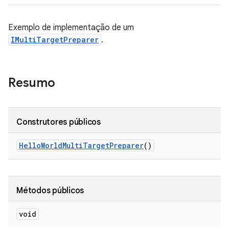
Exemplo de implementação de um
IMultiTargetPreparer
.
Resumo
Construtores públicos
Hello
World
Multi
Target
Preparer
()
Métodos públicos
void