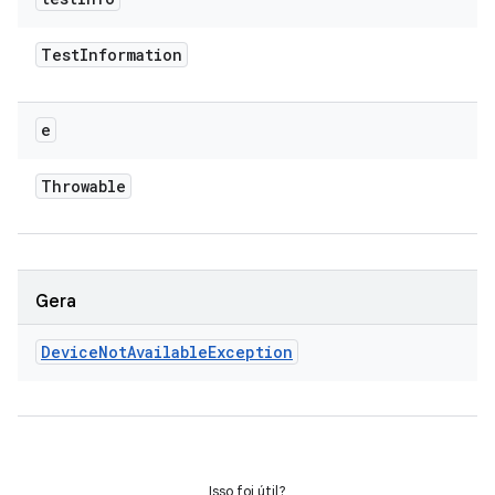
Test
Information
e
Throwable
Gera
Device
Not
Available
Exception
Isso foi útil?