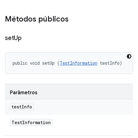
Métodos públicos
set
Up
public void setUp (
TestInformation
 testInfo)
Parâmetros
test
Info
Test
Information