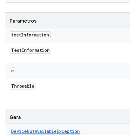
Parâmetros
test
Information
Test
Information
e
Throwable
Gera
Device
Not
Available
Exception