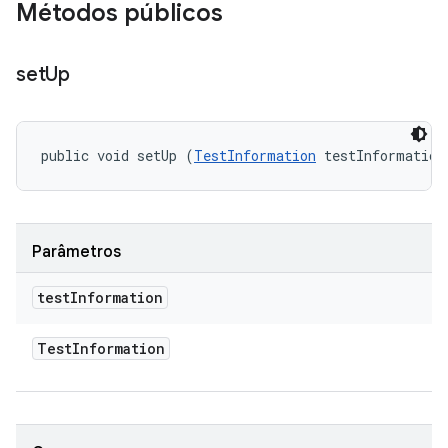
Métodos públicos
set
Up
public void setUp (
TestInformation
 testInformation
Parâmetros
test
Information
Test
Information