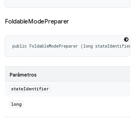
Foldable
Mode
Preparer
public FoldableModePreparer (long stateIdentifier)
Parâmetros
state
Identifier
long