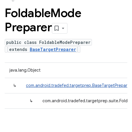
Foldable
Mode
Preparer
public class FoldableModePreparer
extends
BaseTargetPreparer
java.lang.Object
↳
com.android.tradefed.targetprep.BaseTargetPreparer
↳
com.android.tradefed.targetprep.suite.Folda