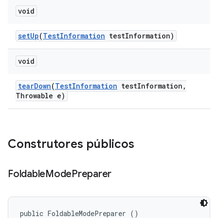
void
set
Up
(
Test
Information
test
Information)
void
tear
Down
(
Test
Information
test
Information
,
Throwable e)
Construtores públicos
Foldable
Mode
Preparer
public FoldableModePreparer ()