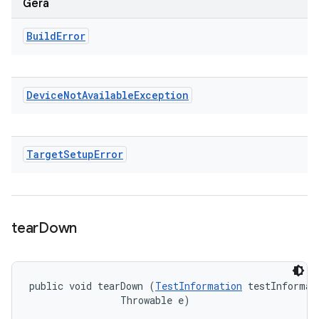
Gera
Build
Error
Device
Not
Available
Exception
Target
Setup
Error
tear
Down
public void tearDown (
TestInformation
 testInformati
                Throwable e)