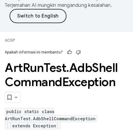
Terjemahan AI mungkin mengandung kesalahan.
AOSP
Apakah informasi ini membantu?
Art
Run
Test
.
Adb
Shell
Command
Exception
public static class
ArtRunTest.AdbShellCommandException
extends Exception