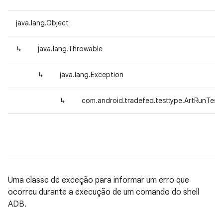
java.lang.Object
↳
java.lang.Throwable
↳
java.lang.Exception
↳
com.android.tradefed.testtype.ArtRunTes
Uma classe de exceção para informar um erro que
ocorreu durante a execução de um comando do shell
ADB.