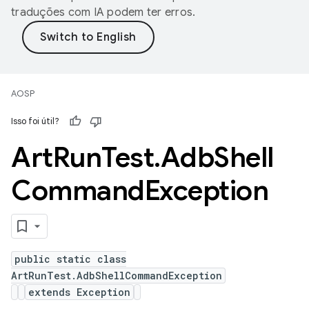
traduções com IA podem ter erros.
AOSP
Isso foi útil?
Art
Run
Test
.
Adb
Shell
Command
Exception
public static class
ArtRunTest.AdbShellCommandException
extends Exception