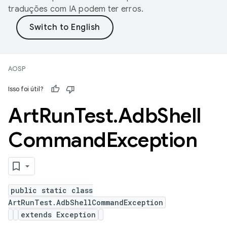
traduções com IA podem ter erros.
AOSP
Isso foi útil?
Art
Run
Test
.
Adb
Shell
Command
Exception
public static class
ArtRunTest.AdbShellCommandException
extends Exception