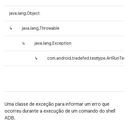
java.lang.Object
↳
java.lang.Throwable
↳
java.lang.Exception
↳
com.android.tradefed.testtype.ArtRunTes
Uma classe de exceção para informar um erro que
ocorreu durante a execução de um comando do shell
ADB.