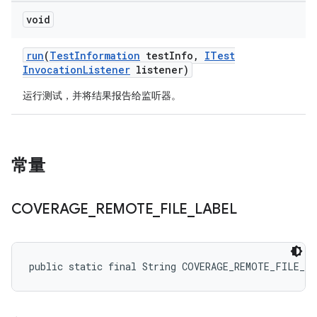
void
run
(
Test
Information
test
Info
,
ITest
Invocation
Listener
listener)
运行测试，并将结果报告给监听器。
常量
COVERAGE
_
REMOTE
_
FILE
_
LABEL
public static final String COVERAGE_REMOTE_FILE_L