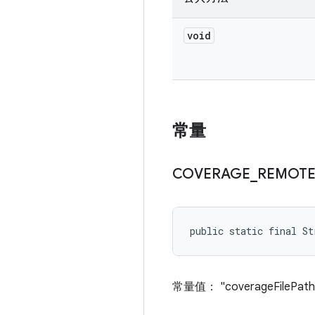
void
常量
COVERAGE
_
REMOT
public static final S
常量值： "coverageFilePath