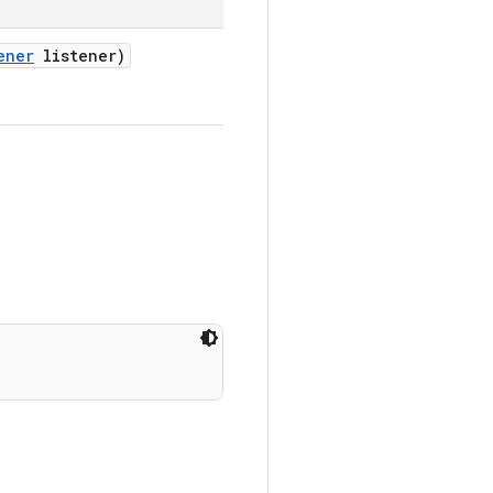
ener
listener)