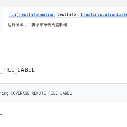
run
(
Test
Information
test
Info
,
ITest
Invocation
List
运行测试，并将结果报告给监听器。
E
_
FILE
_
LABEL
tring COVERAGE_REMOTE_FILE_LABEL
"