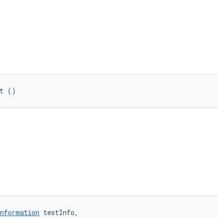
st ()
nformation
 testInfo, 
