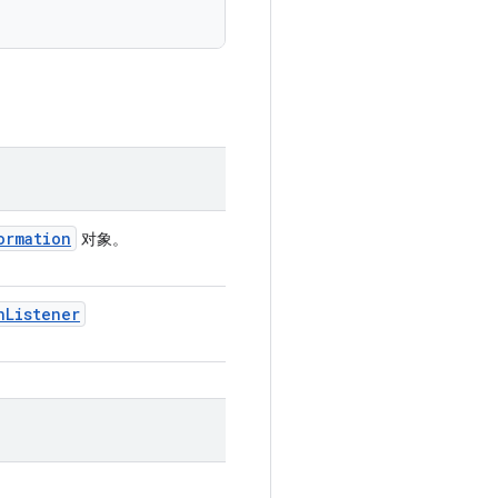
ormation
对象。
n
Listener