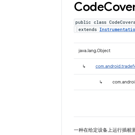
Code
Cove
public class CodeCover
extends
Instrumentati
java.lang.Object
↳
com.android.tradef
↳
com.androi
一种在给定设备上运行插桩测