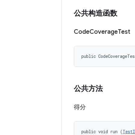
公共构造函数
Code
Coverage
Test
public CodeCoverageTe
公共方法
得分
public void run (
TestI