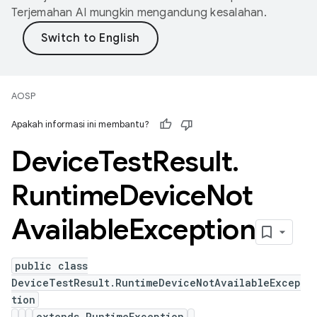
Terjemahan AI mungkin mengandung kesalahan.
AOSP
Apakah informasi ini membantu?
Device
Test
Result
.
Runtime
Device
Not
Available
Exception
public class
DeviceTestResult.RuntimeDeviceNotAvailableExcep
tion
extends RuntimeException