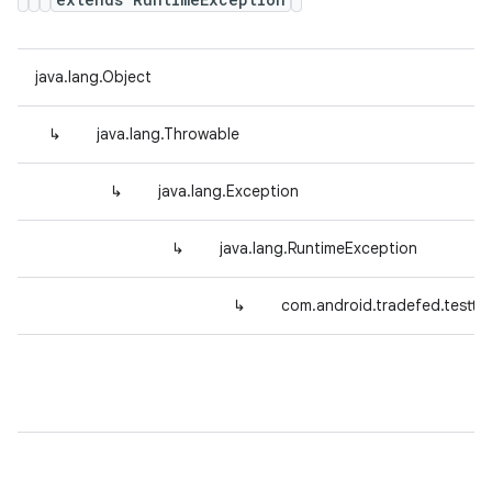
java.lang.Object
↳
java.lang.Throwable
↳
java.lang.Exception
↳
java.lang.RuntimeException
↳
com.android.tradefed.testty