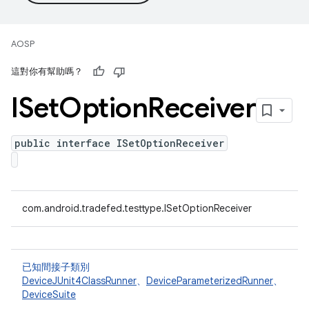
AOSP
這對你有幫助嗎？
ISet
Option
Receiver
public interface ISetOptionReceiver
com.android.tradefed.testtype.ISetOptionReceiver
已知間接子類別
DeviceJUnit4ClassRunner
、
DeviceParameterizedRunner
、
DeviceSuite