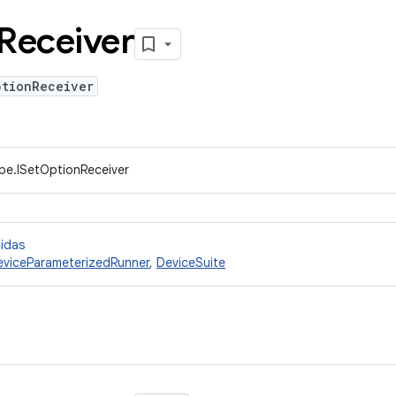
Receiver
ptionReceiver
ype.ISetOptionReceiver
cidas
eviceParameterizedRunner
,
DeviceSuite