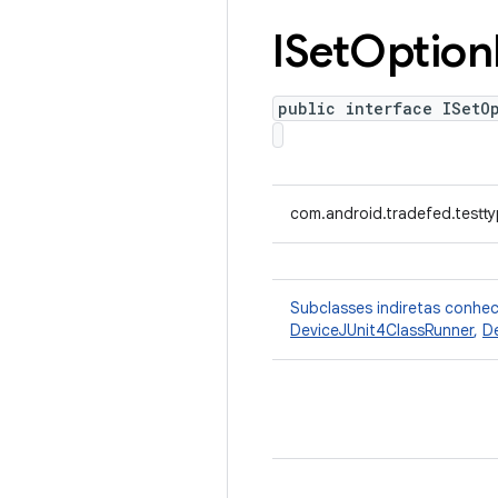
ISet
Option
public interface ISetO
com.android.tradefed.testt
Subclasses indiretas conhe
DeviceJUnit4ClassRunner
,
D