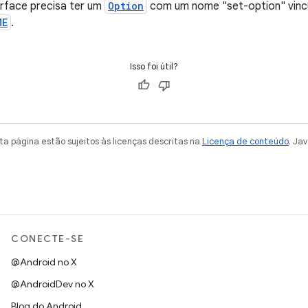
rface precisa ter um
Option
com um nome "set-option" vinc
ME
.
Isso foi útil?
a página estão sujeitos às licenças descritas na
Licença de conteúdo
. Ja
CONECTE-SE
@Android no X
@AndroidDev no X
Blog do Android