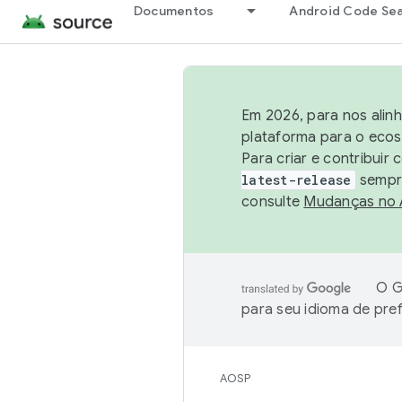
Documentos
Android Code Se
Em 2026, para nos alin
plataforma para o ecos
Para criar e contribuir
latest-release
sempre
consulte
Mudanças no
O G
para seu idioma de pre
AOSP