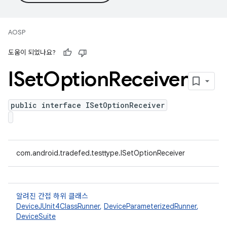
AOSP
도움이 되었나요?
ISet
Option
Receiver
public interface ISetOptionReceiver
com.android.tradefed.testtype.ISetOptionReceiver
알려진 간접 하위 클래스
DeviceJUnit4ClassRunner
,
DeviceParameterizedRunner
,
DeviceSuite