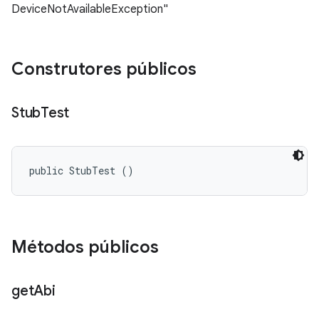
DeviceNotAvailableException"
Construtores públicos
Stub
Test
public StubTest ()
Métodos públicos
get
Abi