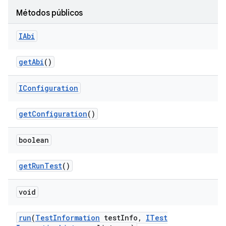
Métodos públicos
IAbi
get
Abi
()
IConfiguration
get
Configuration
()
boolean
get
Run
Test
()
void
run
(
Test
Information
test
Info
,
ITest