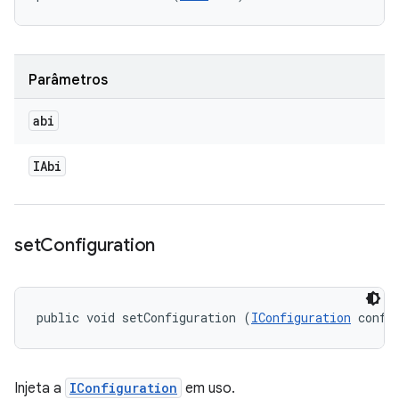
Parâmetros
abi
IAbi
set
Configuration
public void setConfiguration (
IConfiguration
 confi
Injeta a
IConfiguration
em uso.