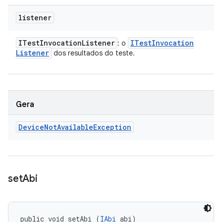
listener
ITest
Invocation
Listener
ITest
Invocation
: o
Listener
dos resultados do teste.
Gera
Device
Not
Available
Exception
set
Abi
public void setAbi (
IAbi
 abi)