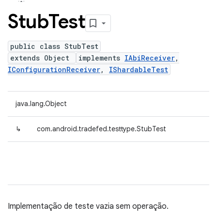
Stub
Test
public class StubTest
extends Object
implements
IAbiReceiver
,
IConfigurationReceiver
,
IShardableTest
java.lang.Object
↳
com.android.tradefed.testtype.StubTest
Implementação de teste vazia sem operação.