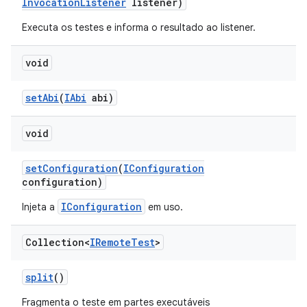
Invocation
Listener
listener)
Executa os testes e informa o resultado ao listener.
void
set
Abi
(
IAbi
abi)
void
set
Configuration
(
IConfiguration
configuration)
IConfiguration
Injeta a
em uso.
Collection<
IRemote
Test
>
split
()
Fragmenta o teste em partes executáveis