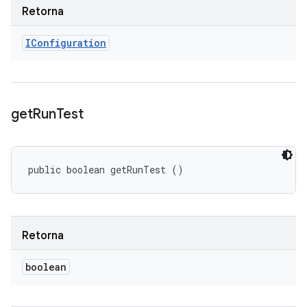
Retorna
IConfiguration
get
Run
Test
public boolean getRunTest ()
Retorna
boolean