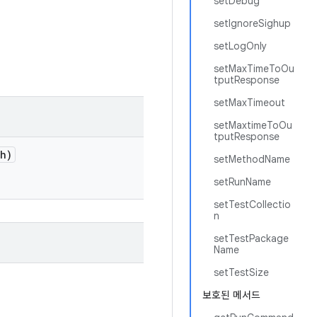
setDebug
setIgnoreSighup
setLogOnly
setMaxTimeToOu
tputResponse
setMaxTimeout
setMaxtimeToOu
tputResponse
th)
setMethodName
setRunName
setTestCollectio
n
setTestPackage
Name
setTestSize
보호된 메서드