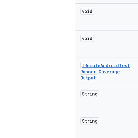
void
void
IRemote
Android
Test
Runner
.
Coverage
Output
String
String