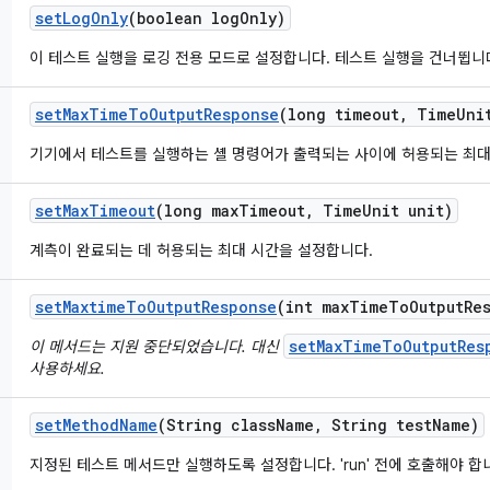
set
Log
Only
(boolean log
Only)
이 테스트 실행을 로깅 전용 모드로 설정합니다. 테스트 실행을 건너뜁니
set
Max
Time
To
Output
Response
(long timeout
,
Time
Uni
기기에서 테스트를 실행하는 셸 명령어가 출력되는 사이에 허용되는 최대
set
Max
Timeout
(long max
Timeout
,
Time
Unit unit)
계측이 완료되는 데 허용되는 최대 시간을 설정합니다.
set
Maxtime
To
Output
Response
(int max
Time
To
Output
Re
setMaxTimeToOutputRes
이 메서드는 지원 중단되었습니다. 대신
사용하세요.
set
Method
Name
(String class
Name
,
String test
Name)
지정된 테스트 메서드만 실행하도록 설정합니다. 'run' 전에 호출해야 합