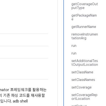
getCoverageOut
putType
getPackageNam
e
getRunnerName
removeInstrumen
tationArg
run
run
setAdditionalTes
tOutputLocation
setClassName
setClassNames
setCoverage
tomator 프레임워크를 활용하는
setCoverageRep
F의 기존 파싱 코드를 재사용할
ortLocation
. adb shell