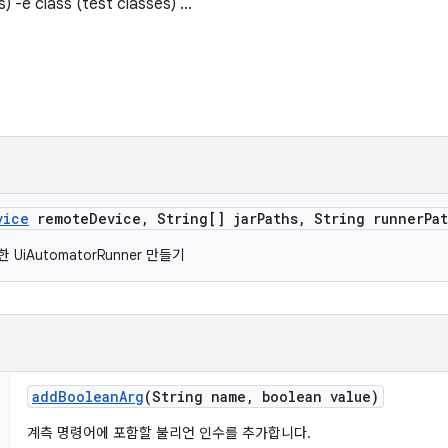
) -e class (test classes) ...
vice
remote
Device
,
String[] jar
Paths
,
String runner
Pa
UiAutomatorRunner 만들기
add
Boolean
Arg
(String name
,
boolean value)
계측 명령어에 포함할 불리언 인수를 추가합니다.