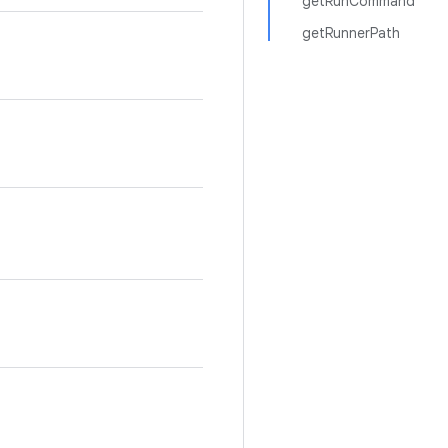
getRunCommand
getRunnerPath