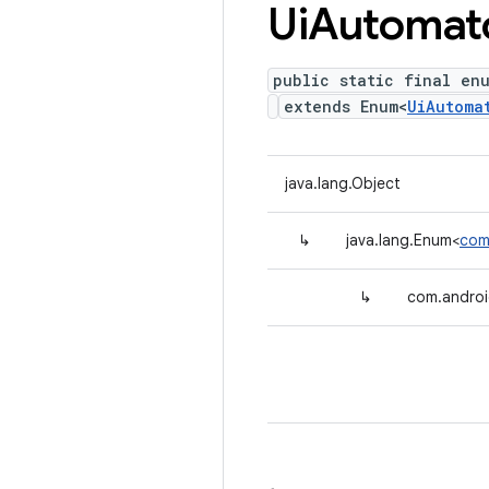
Ui
Automat
public static final en
extends Enum<
UiAutoma
java.lang.Object
↳
java.lang.Enum<
com
↳
com.androi