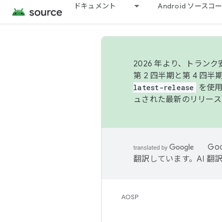
ドキュメント
Android ソース
2026 年より、トラ
第 2 四半期と第 4 四
latest-release
を使用
ュされた最新のリリース
Go
翻訳しています。AI 
AOSP