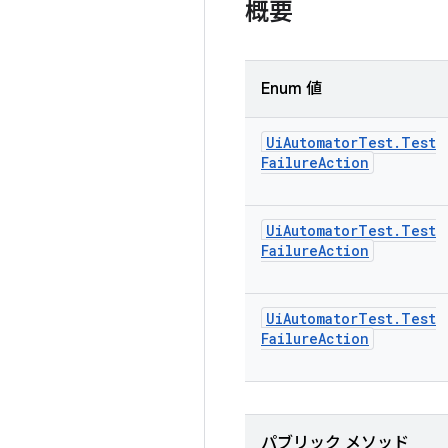
概要
Enum 値
Ui
Automator
Test
.
Test
Failure
Action
Ui
Automator
Test
.
Test
Failure
Action
Ui
Automator
Test
.
Test
Failure
Action
パブリック メソッド