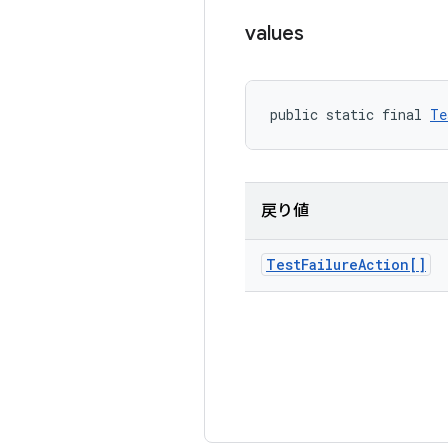
values
public static final 
Te
戻り値
Test
Failure
Action[]