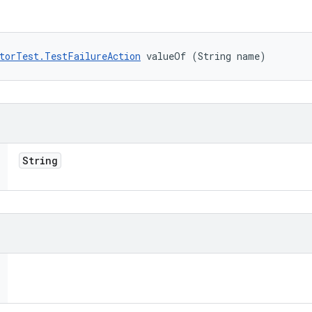
torTest.TestFailureAction
 valueOf (String name)
String