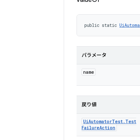
public static 
UiAutoma
パラメータ
name
戻り値
Ui
Automator
Test
.
Test
Failure
Action