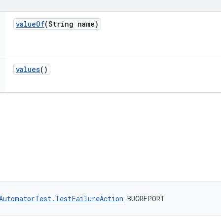
value
Of
(String name)
values
()
AutomatorTest.TestFailureAction
 BUGREPORT