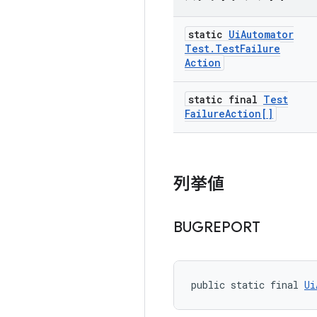
static
Ui
Automator
Test
.
Test
Failure
Action
static final
Test
Failure
Action[]
列挙値
BUGREPORT
public static final 
Ui