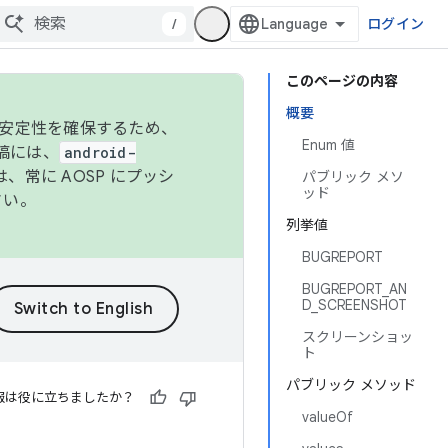
/
ログイン
このページの内容
概要
の安定性を確保するため、
Enum 値
投稿には、
android-
、常に AOSP にプッシ
パブリック メソ
ッド
さい。
列挙値
BUGREPORT
BUGREPORT_AN
D_SCREENSHOT
スクリーンショッ
ト
パブリック メソッド
報は役に立ちましたか？
valueOf