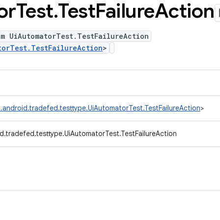
or
Test
.
Test
Failure
Action
um UiAutomatorTest.TestFailureAction
torTest.TestFailureAction
>
.android.tradefed.testtype.UiAutomatorTest.TestFailureAction
>
d.tradefed.testtype.UiAutomatorTest.TestFailureAction