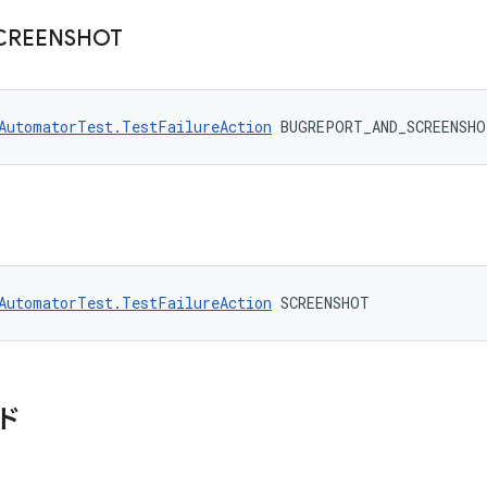
CREENSHOT
AutomatorTest.TestFailureAction
 BUGREPORT_AND_SCREENSHO
AutomatorTest.TestFailureAction
 SCREENSHOT
ド