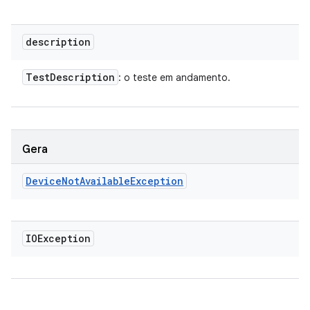
description
Test
Description
: o teste em andamento.
Gera
Device
Not
Available
Exception
IOException