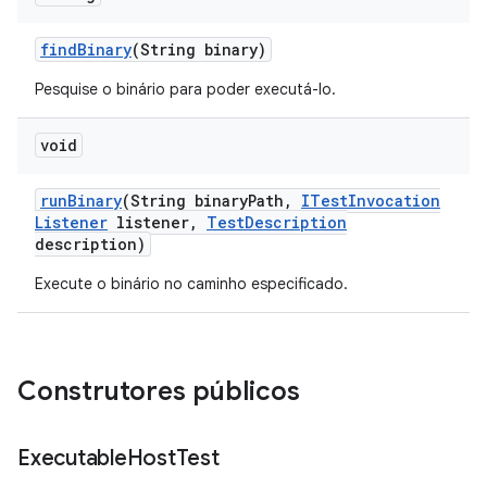
find
Binary
(String binary)
Pesquise o binário para poder executá-lo.
void
run
Binary
(String binary
Path
,
ITest
Invocation
Listener
listener
,
Test
Description
description)
Execute o binário no caminho especificado.
Construtores públicos
Executable
Host
Test