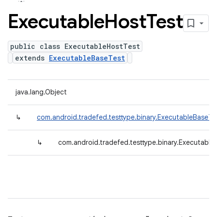
Executable
Host
Test
public class ExecutableHostTest
extends
ExecutableBaseTest
java.lang.Object
↳
com.android.tradefed.testtype.binary.ExecutableBaseTe
↳
com.android.tradefed.testtype.binary.Executable