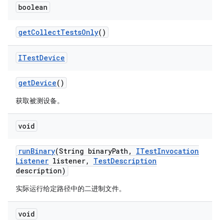
boolean
get
Collect
Tests
Only
()
ITest
Device
get
Device
()
获取被测设备。
void
run
Binary
(String binary
Path
,
ITest
Invocation
Listener
listener
,
Test
Description
description)
实际运行给定路径中的二进制文件。
void