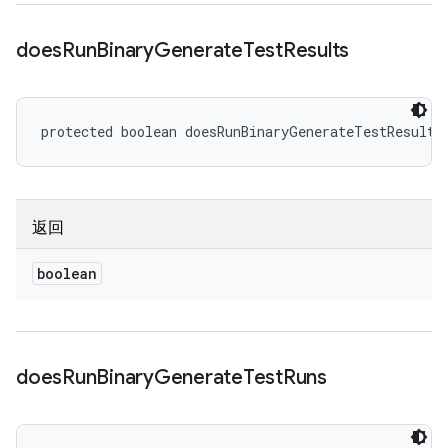
does
Run
Binary
Generate
Test
Results
protected boolean doesRunBinaryGenerateTestResults
返回
boolean
does
Run
Binary
Generate
Test
Runs