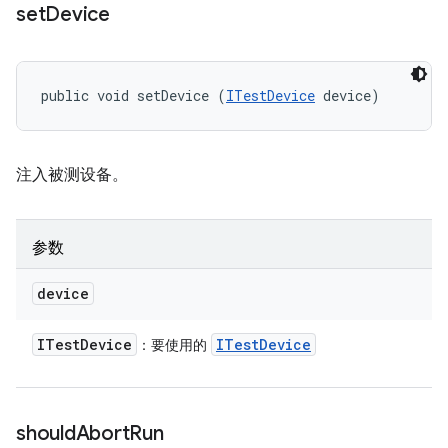
set
Device
public void setDevice (
ITestDevice
 device)
注入被测设备。
参数
device
ITest
Device
ITest
Device
：要使用的
should
Abort
Run