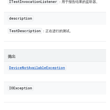
ITest
Invocation
Listener
：用于报告结果的监听器。
description
Test
Description
：正在进行的测试。
抛出
Device
Not
Available
Exception
IOException