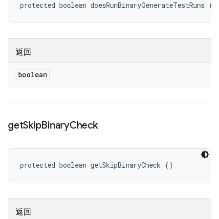
protected boolean doesRunBinaryGenerateTestRuns ()
返回
boolean
get
Skip
Binary
Check
protected boolean getSkipBinaryCheck ()
返回