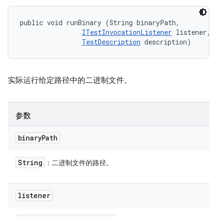
public void runBinary (String binaryPath, 

ITestInvocationListener
 listener, 

TestDescription
 description)
实际运行给定路径中的二进制文件。
参数
binary
Path
String
：二进制文件的路径。
listener