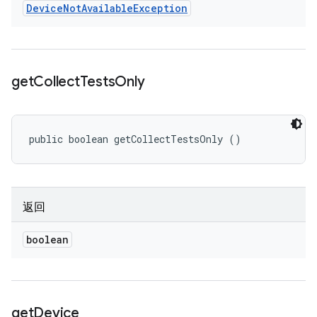
Device
Not
Available
Exception
get
Collect
Tests
Only
public boolean getCollectTestsOnly ()
返回
boolean
get
Device