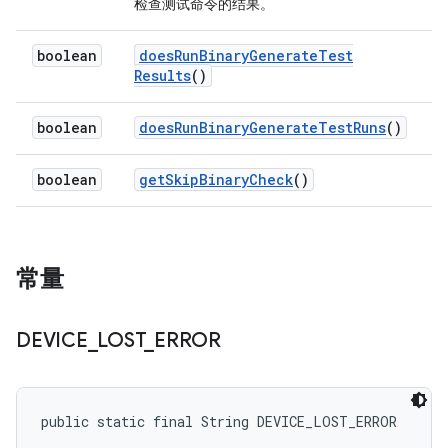
检查测试命令的结果。
boolean
does
Run
Binary
Generate
Test
Results
()
boolean
does
Run
Binary
Generate
Test
Runs
()
boolean
get
Skip
Binary
Check
()
常量
DEVICE
_
LOST
_
ERROR
public static final String DEVICE_LOST_ERROR