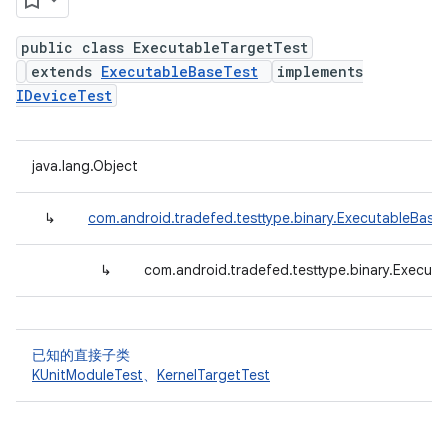
public class ExecutableTargetTest
extends
ExecutableBaseTest
implements
IDeviceTest
java.lang.Object
↳
com.android.tradefed.testtype.binary.ExecutableBase
↳
com.android.tradefed.testtype.binary.Execut
已知的直接子类
KUnitModuleTest
、
KernelTargetTest