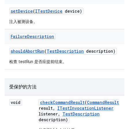
set
Device
(
ITest
Device
device)
注入被测设备。
Failure
Description
should
Abort
Run
(
Test
Description
description)
检查 testRun 是否应提前结束。
受保护的方法
void
check
Command
Result
(
Command
Result
result
,
ITest
Invocation
Listener
listener
,
Test
Description
description)