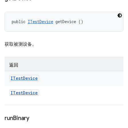
public 
ITestDevice
 getDevice ()
获取被测设备。
返回
ITest
Device
ITest
Device
run
Binary