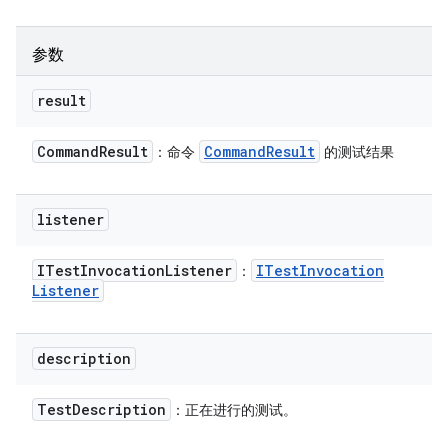
参数
result
Command
Result
Command
Result
：命令
的测试结果
listener
ITest
Invocation
Listener
ITest
Invocation
：
Listener
description
Test
Description
：正在进行的测试。