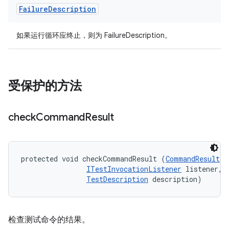
Failure
Description
如果运行循环应终止，则为 FailureDescription。
受保护的方法
check
Command
Result
protected void checkCommandResult (
CommandResult
 r
ITestInvocationListener
 listener, 

TestDescription
 description)
检查测试命令的结果。