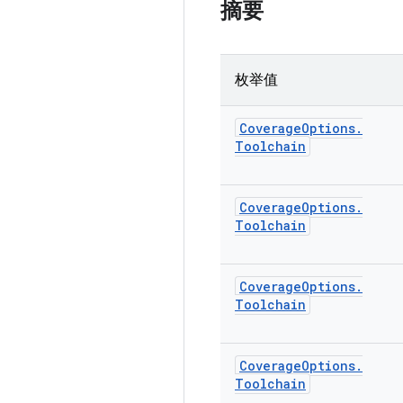
摘要
枚举值
Coverage
Options
.
Toolchain
Coverage
Options
.
Toolchain
Coverage
Options
.
Toolchain
Coverage
Options
.
Toolchain