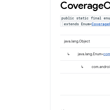
Coverage
O
public static final en
extends Enum<
Coverage
java.lang.Object
↳
java.lang.Enum<
com
↳
com.androi