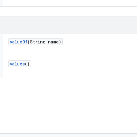
value
Of
(String name)
values
()