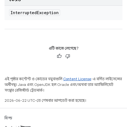
Interrupted
Exception
এটি কাজে লেগেছে?
এই পৃষ্ঠার কন্টেন্ট ও কোডের নমুনাগুলি
Content License
-এ বর্ণিত লাইসেন্সের
অধীনস্থ। Java এবং OpenJDK হল Oracle এবং/অথবা তার অ্যাফিলিয়েট
সংস্থার রেজিস্টার্ড ট্রেডমার্ক।
2026-06-22 UTC-তে শেষবার আপডেট করা হয়েছে।
বিল্ড