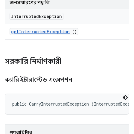
জনসাধারণের পদ্ধতি
Interrupted
Exception
get
Interrupted
Exception
()
সরকারি নির্মাণকারী
ক্যারি ইন্টারাপ্টেড এক্সেপশন
public CarryInterruptedException (InterruptedExcep
প্যারামিটার