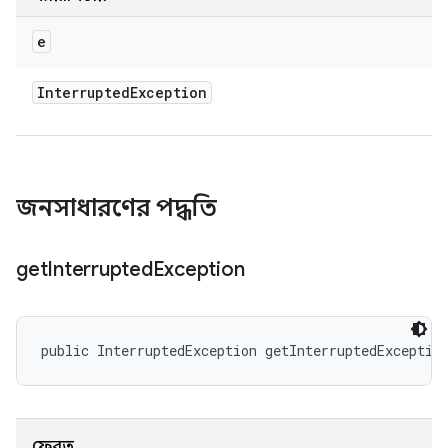
e
Interrupted
Exception
জনসাধারণের পদ্ধতি
get
Interrupted
Exception
public InterruptedException getInterruptedExceptio
ফেরত