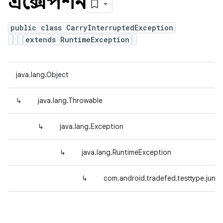
এক্সেপশন
public class CarryInterruptedException
extends RuntimeException
java.lang.Object
↳
java.lang.Throwable
↳
java.lang.Exception
↳
java.lang.RuntimeException
↳
com.android.tradefed.testtype.junit