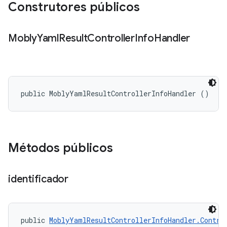
Construtores públicos
Mobly
Yaml
Result
Controller
Info
Handler
public MoblyYamlResultControllerInfoHandler ()
Métodos públicos
identificador
public 
MoblyYamlResultControllerInfoHandler.Contro