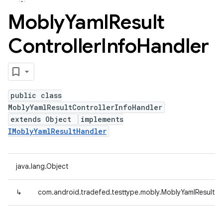
Mobly
Yaml
Result
Controller
Info
Handler
public class
MoblyYamlResultControllerInfoHandler
extends Object
implements
IMoblyYamlResultHandler
java.lang.Object
↳
com.android.tradefed.testtype.mobly.MoblyYamlResultCo