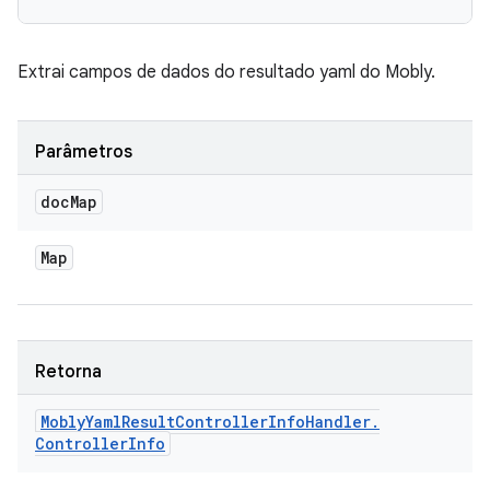
Extrai campos de dados do resultado yaml do Mobly.
Parâmetros
doc
Map
Map
Retorna
Mobly
Yaml
Result
Controller
Info
Handler
.
Controller
Info