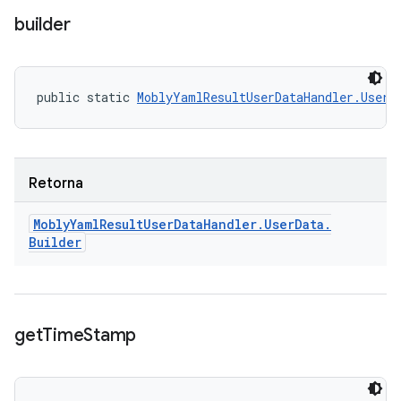
builder
public static 
MoblyYamlResultUserDataHandler.UserD
Retorna
Mobly
Yaml
Result
User
Data
Handler
.
User
Data
.
Builder
get
Time
Stamp