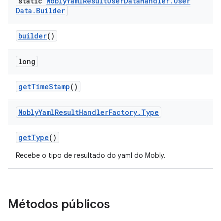
static
Mobly
Yaml
Result
User
Data
Handler
.
User
Data
.
Builder
builder
()
long
get
Time
Stamp
()
Mobly
Yaml
Result
Handler
Factory
.
Type
get
Type
()
Recebe o tipo de resultado do yaml do Mobly.
Métodos públicos