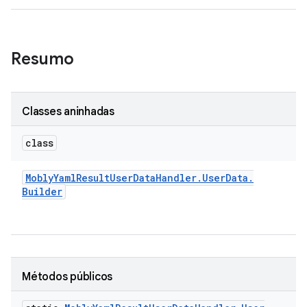
Resumo
Classes aninhadas
class
Mobly
Yaml
Result
User
Data
Handler
.
User
Data
.
Builder
Métodos públicos