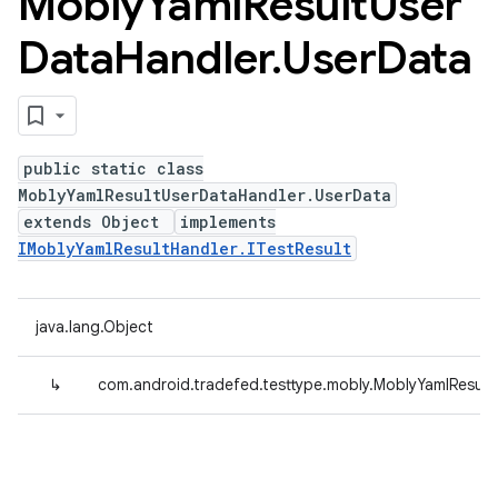
Mobly
Yaml
Result
User
Data
Handler
.
User
Data
public static class
MoblyYamlResultUserDataHandler.UserData
extends Object
implements
IMoblyYamlResultHandler.ITestResult
java.lang.Object
↳
com.android.tradefed.testtype.mobly.MoblyYamlResul