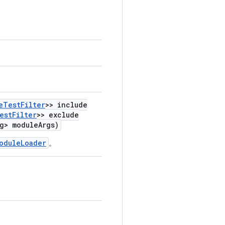
e
Test
Filter
>> include
est
Filter
>> exclude
g> module
Args)
oduleLoader
。