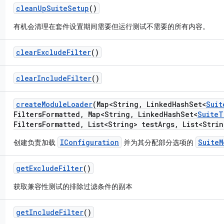
clean
Up
Suite
Setup
()
有机会清理在套件设置期间需要但运行测试不需要的所有内容。
clear
Exclude
Filter
()
clear
Include
Filter
()
create
Module
Loader
(Map<String
,
Linked
Hash
Set<
Suit
Filters
Formatted
,
Map<String
,
Linked
Hash
Set<
Suite
T
Filters
Formatted
,
List<String> test
Args
,
List<Strin
IConfiguration
SuiteM
创建负责加载
并为其分配部分选项的
get
Exclude
Filter
()
获取兼容性测试的排除过滤条件的副本
get
Include
Filter
()