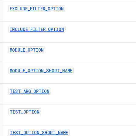
EXCLUDE
_
FILTER
_
OPTION
INCLUDE
_
FILTER
_
OPTION
MODULE
_
OPTION
MODULE
_
OPTION
_
SHORT
_
NAME
TEST
_
ARG
_
OPTION
TEST
_
OPTION
TEST
_
OPTION
_
SHORT
_
NAME