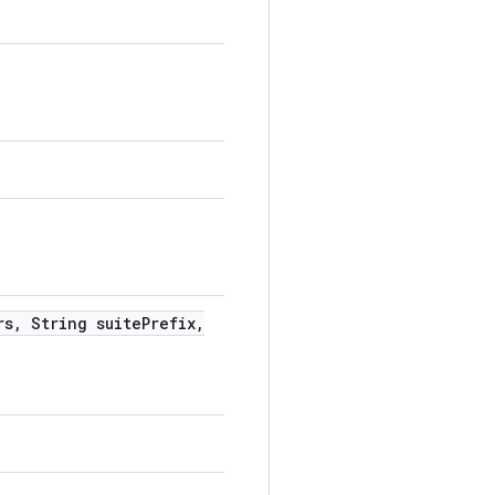
rs
,
String suite
Prefix
,