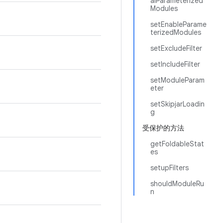
alParameterized
Modules
setEnableParame
terizedModules
setExcludeFilter
setIncludeFilter
setModuleParam
eter
setSkipjarLoadin
g
受保护的方法
getFoldableStat
es
setupFilters
shouldModuleRu
n