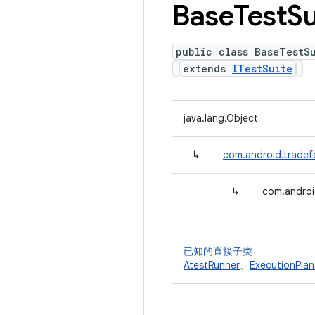
Base
Test
Su
public class BaseTestS
extends
ITestSuite
java.lang.Object
↳
com.android.tradefe
↳
com.androi
已知的直接子类
AtestRunner
、
ExecutionPlan