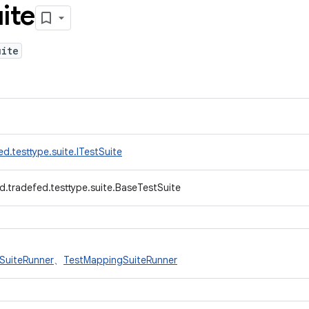
ite
uite
d.testtype.suite.ITestSuite
d.tradefed.testtype.suite.BaseTestSuite
SuiteRunner
、
TestMappingSuiteRunner