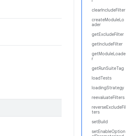
r
clearIncludeFilter
createModuleLo
ader
getExcludeFilter
getIncludeFilter
getModuleLoade
r
getRunSuiteTag
loadTests
loadingStrategy
reevaluateFilters
reverseExcludeFil
ters
setBuild
setEnableOption