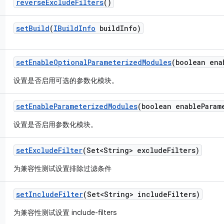
reverse
Exclude
Filters
()
set
Build
(
IBuild
Info
build
Info)
set
Enable
Optional
Parameterized
Modules
(boolean ena
设置是否启用可选的参数化模块。
set
Enable
Parameterized
Modules
(boolean enable
Param
设置是否启用参数化模块。
set
Exclude
Filter
(Set<String> exclude
Filters)
为兼容性测试设置排除过滤条件
set
Include
Filter
(Set<String> include
Filters)
为兼容性测试设置 include-filters