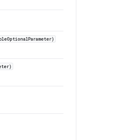
ble
Optional
Parameter)
eter)