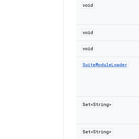
void
void
void
Suite
Module
Loader
Set<String>
Set<String>