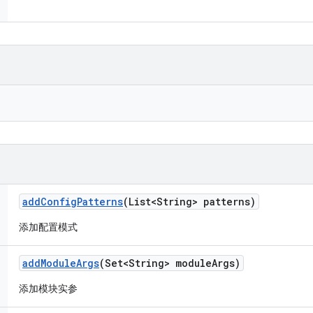
add
Config
Patterns
(List<String> patterns)
添加配置模式
add
Module
Args
(Set<String> module
Args)
添加模块实参