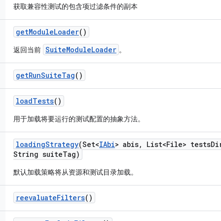
获取兼容性测试的包含项过滤条件的副本
get
Module
Loader
()
SuiteModuleLoader
返回当前
。
get
Run
Suite
Tag
()
load
Tests
()
用于加载将要运行的测试配置的抽象方法。
loading
Strategy
(Set<
IAbi
> abis
,
List<File> tests
Di
String suite
Tag)
默认加载策略将从资源和测试目录加载。
reevaluate
Filters
()