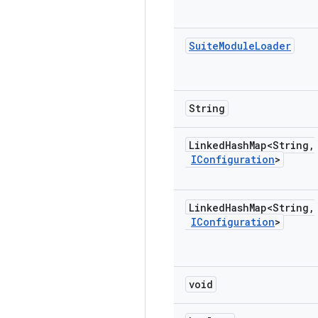
Suite
Module
Loader
String
Linked
Hash
Map<String
,
IConfiguration
>
Linked
Hash
Map<String
,
IConfiguration
>
void