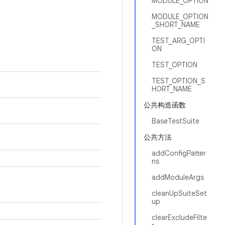
MODULE_OPTION
MODULE_OPTION
_SHORT_NAME
TEST_ARG_OPTI
ON
TEST_OPTION
TEST_OPTION_S
HORT_NAME
公共构造函数
BaseTestSuite
公共方法
addConfigPatter
ns
addModuleArgs
cleanUpSuiteSet
up
clearExcludeFilte