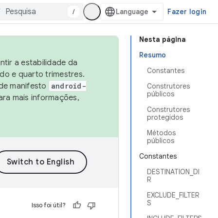
/
Fazer login
Nesta página
Resumo
tir a estabilidade da
Constantes
o e quarto trimestres.
 de manifesto
android-
Construtores
públicos
ara mais informações,
Construtores
protegidos
Métodos
públicos
Constantes
DESTINATION_DI
R
EXCLUDE_FILTER
S
Isso foi útil?