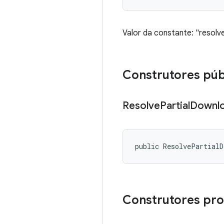
Valor da constante: "resol
Construtores púb
Resolve
Partial
Downl
public ResolvePartial
Construtores pro