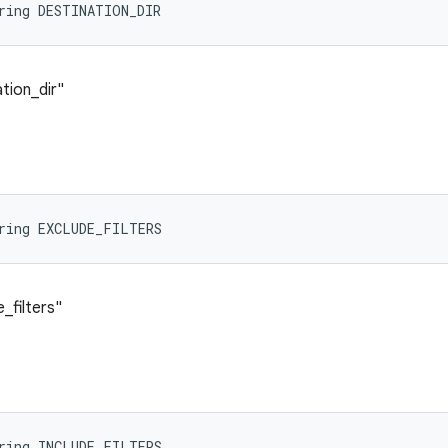
ring DESTINATION_DIR
tion_dir"
tring EXCLUDE_FILTERS
_filters"
tring INCLUDE_FILTERS