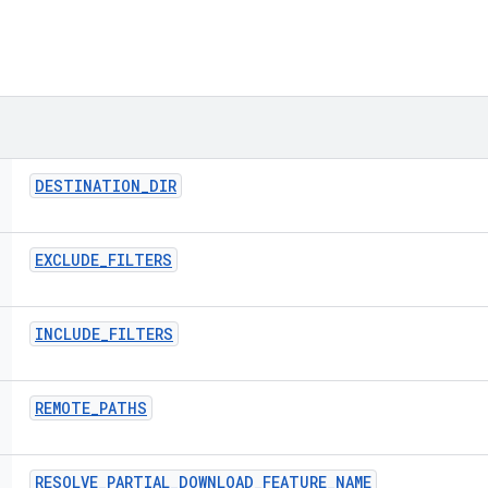
DESTINATION
_
DIR
EXCLUDE
_
FILTERS
INCLUDE
_
FILTERS
REMOTE
_
PATHS
RESOLVE
_
PARTIAL
_
DOWNLOAD
_
FEATURE
_
NAME