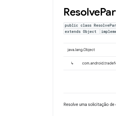
Resolve
Par
public class ResolvePa
extends Object
implem
java.lang.Object
↳
com.android.tradefe
Resolve uma solicitação de 