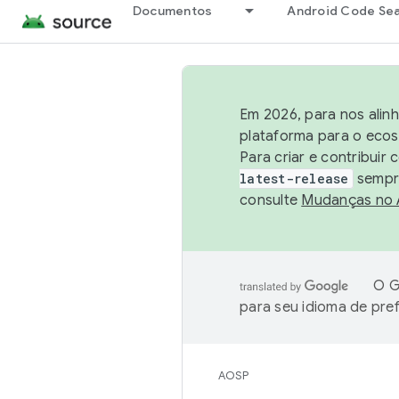
Documentos
Android Code Se
Em 2026, para nos alin
plataforma para o ecos
Para criar e contribuir
latest-release
sempre
consulte
Mudanças no
O G
para seu idioma de pre
AOSP