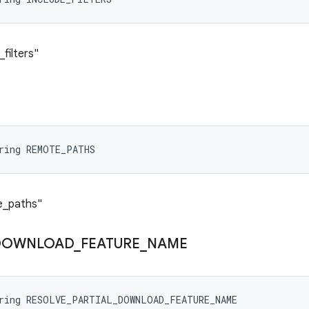
filters"
tring REMOTE_PATHS
e_paths"
DOWNLOAD
_
FEATURE
_
NAME
tring RESOLVE_PARTIAL_DOWNLOAD_FEATURE_NAME