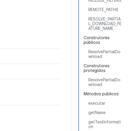
INCLUDE_FILTERS
REMOTE_PATHS
RESOLVE_PARTIA
L_DOWNLOAD_FE
ATURE_NAME
Construtores
públicos
ResolvePartialDo
wnload
Construtores
protegidos
ResolvePartialDo
wnload
Métodos públicos
executar
getName
getTestInformati
on