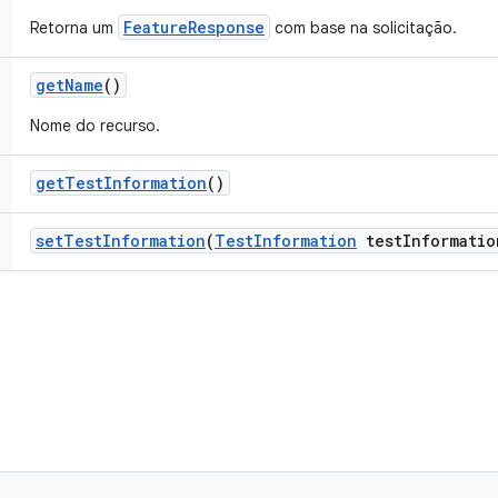
FeatureResponse
Retorna um
com base na solicitação.
get
Name
()
Nome do recurso.
get
Test
Information
()
set
Test
Information
(
Test
Information
test
Informatio