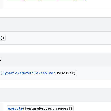
d
()
s
d
(
Dynamic
Remote
File
Resolver
resolver)
execute
(Feature
Request request)