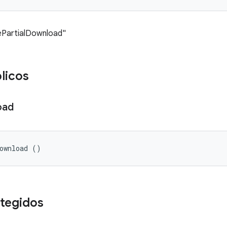
vePartialDownload"
licos
oad
Download ()
tegidos