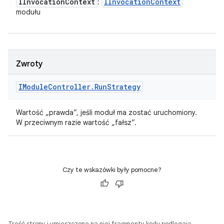
IInvocation
Context
IInvocation
Context
:
modułu
Zwroty
IModule
Controller
.
Run
Strategy
Wartość „prawda”, jeśli moduł ma zostać uruchomiony.
W przeciwnym razie wartość „fałsz”.
Czy te wskazówki były pomocne?
Treść strony i umieszczone na niej fragmenty kodu podlegają