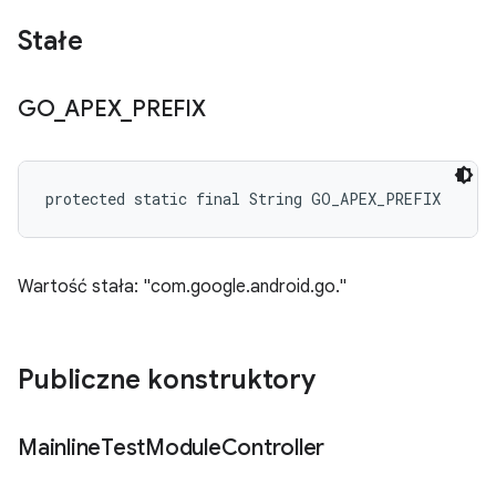
Stałe
GO
_
APEX
_
PREFIX
protected static final String GO_APEX_PREFIX
Wartość stała: "com.google.android.go."
Publiczne konstruktory
Mainline
Test
Module
Controller