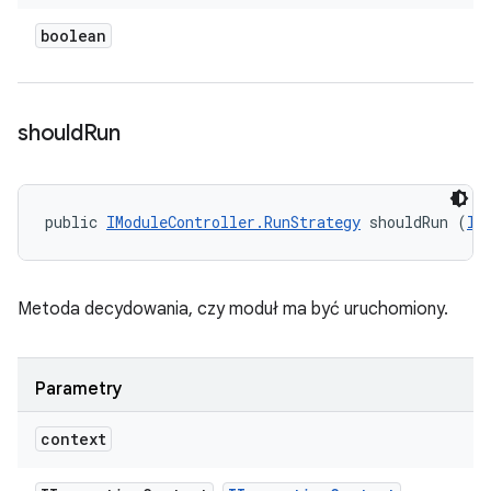
boolean
should
Run
public 
IModuleController.RunStrategy
 shouldRun (
II
Metoda decydowania, czy moduł ma być uruchomiony.
Parametry
context