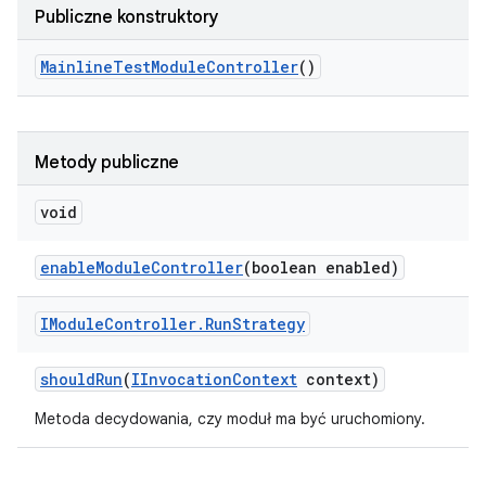
Publiczne konstruktory
Mainline
Test
Module
Controller
()
Metody publiczne
void
enable
Module
Controller
(boolean enabled)
IModule
Controller
.
Run
Strategy
should
Run
(
IInvocation
Context
context)
Metoda decydowania, czy moduł ma być uruchomiony.