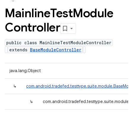
Mainline
Test
Module
Controller
public class MainlineTestModuleController
extends
BaseModuleController
java.lang.Object
↳
com.android.tradefed.testtype.suite.module.BaseModu
↳
com.android.tradefed.testtype.suite.module.M