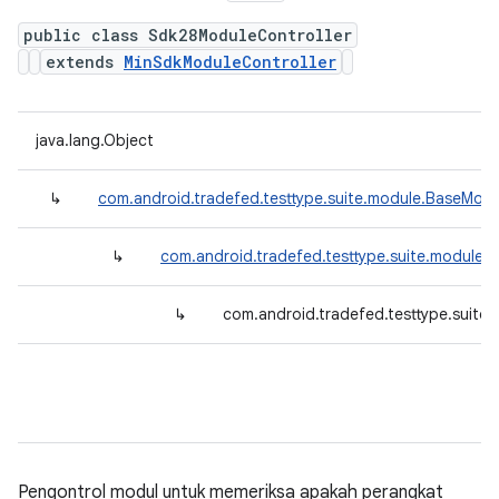
public class Sdk28ModuleController
extends
MinSdkModuleController
java.lang.Object
↳
com.android.tradefed.testtype.suite.module.BaseModu
↳
com.android.tradefed.testtype.suite.module.
↳
com.android.tradefed.testtype.suite
Pengontrol modul untuk memeriksa apakah perangkat