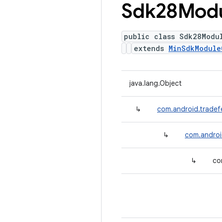
Sdk28Mod
public class Sdk28Modu
extends
MinSdkModule
java.lang.Object
↳
com.android.tradef
↳
com.androi
↳
co