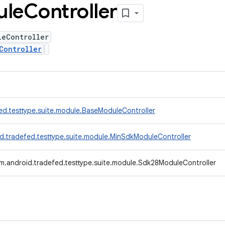
ule
Controller
leController
Controller
ed.testtype.suite.module.BaseModuleController
d.tradefed.testtype.suite.module.MinSdkModuleController
m.android.tradefed.testtype.suite.module.Sdk28ModuleController