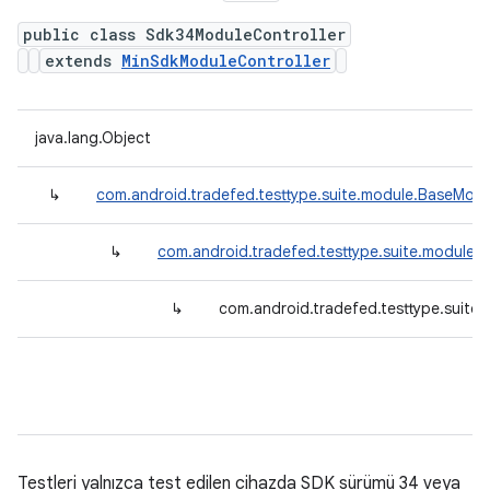
public class Sdk34ModuleController
extends
MinSdkModuleController
java.lang.Object
↳
com.android.tradefed.testtype.suite.module.BaseModu
↳
com.android.tradefed.testtype.suite.module.
↳
com.android.tradefed.testtype.suite
Testleri yalnızca test edilen cihazda SDK sürümü 34 veya