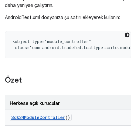
daha yeniyse çalıştırın.
AndroidTest.xml dosyanıza şu satırı ekleyerek kullanın:
<object type="module_controller"

 class="com.android.tradefed.testtype.suite.module
Özet
Herkese açık kurucular
Sdk34Module
Controller
()