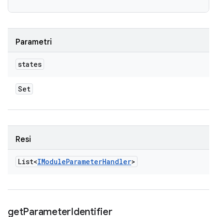
Parametri
states
Set
Resi
List<
IModule
Parameter
Handler
>
get
Parameter
Identifier