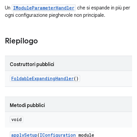
Un
IModuleParameterHandler
che si espande in più per
ogni configurazione pieghevole non principale.
Riepilogo
Costruttori pubblici
Foldable
Expanding
Handler
()
Metodi pubblici
void
apply
Setup
(
IConfiguration
module