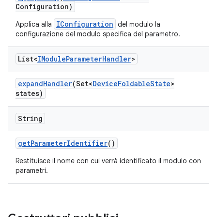
Configuration)
IConfiguration
Applica alla
del modulo la
configurazione del modulo specifica del parametro.
List<
IModule
Parameter
Handler
>
expand
Handler
(Set<
Device
Foldable
State
>
states)
String
get
Parameter
Identifier
()
Restituisce il nome con cui verrà identificato il modulo con
parametri.