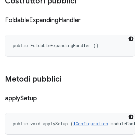
Costruttori pubblici
Foldable
Expanding
Handler
public FoldableExpandingHandler ()
Metodi pubblici
apply
Setup
public void applySetup (
IConfiguration
 moduleConfi