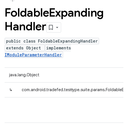
Foldable
Expanding
Handler
public class FoldableExpandingHandler
extends Object
implements
IModuleParameterHandler
java.lang.Object
↳
com.android.tradefed.testtype.suite.params.FoldableEx