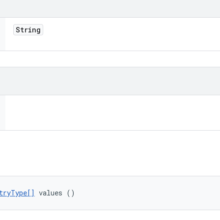
String
tryType[]
 values ()