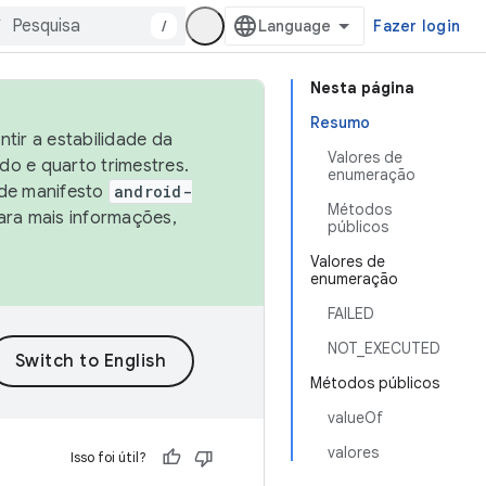
/
Fazer login
Nesta página
Resumo
tir a estabilidade da
Valores de
o e quarto trimestres.
enumeração
 de manifesto
android-
Métodos
ara mais informações,
públicos
Valores de
enumeração
FAILED
NOT_EXECUTED
Métodos públicos
valueOf
valores
Isso foi útil?