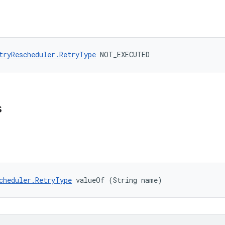
tryRescheduler.RetryType
 NOT_EXECUTED
s
cheduler.RetryType
 valueOf (String name)