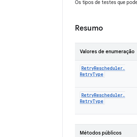
Os tipos de testes que pod
Resumo
Valores de enumeração
Retry
Rescheduler
.
Retry
Type
Retry
Rescheduler
.
Retry
Type
Métodos públicos