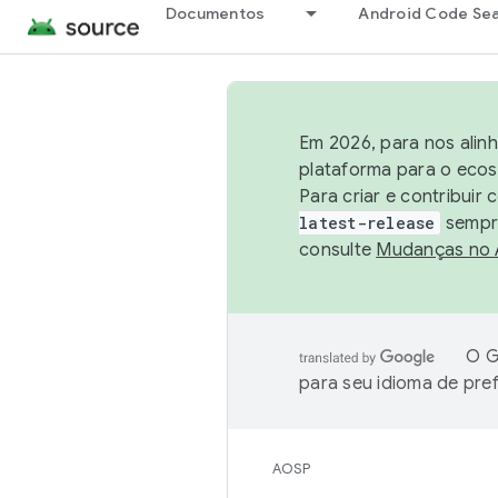
Documentos
Android Code Se
Em 2026, para nos alin
plataforma para o ecos
Para criar e contribuir
latest-release
sempre
consulte
Mudanças no
O G
para seu idioma de pre
AOSP