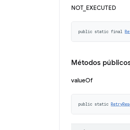
NOT
_
EXECUTED
public static final 
Re
Métodos público
value
Of
public static 
RetryRes