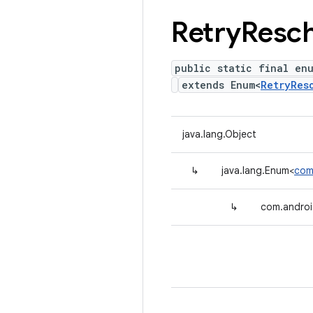
Retry
Resch
public static final en
extends Enum<
RetryRes
java.lang.Object
↳
java.lang.Enum<
com.
↳
com.android