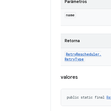
Parâmetros
name
Retorna
Retry
Rescheduler
.
Retry
Type
valores
public static final 
Re