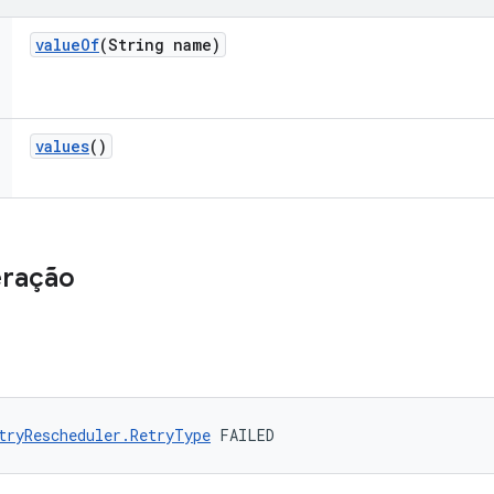
value
Of
(String name)
values
()
eração
tryRescheduler.RetryType
 FAILED