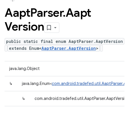
Aapt
Parser
.
Aapt
Version
public static final enum AaptParser.AaptVersion
extends Enum<
AaptParser.AaptVersion
>
java.lang.Object
↳
java.lang.Enum<
com.android.tradefed.util.AaptParser.Aa
↳
com.android.tradefed.util.AaptParser.AaptVersio