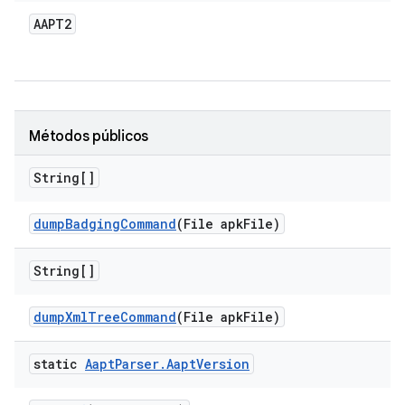
AAPT2
Métodos públicos
String[]
dump
Badging
Command
(File apk
File)
String[]
dump
Xml
Tree
Command
(File apk
File)
static
Aapt
Parser
.
Aapt
Version