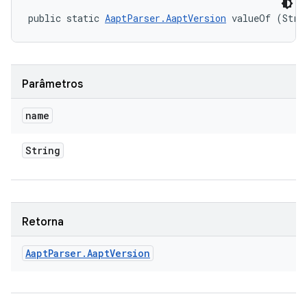
public static 
AaptParser.AaptVersion
 valueOf (Stri
Parâmetros
name
String
Retorna
Aapt
Parser
.
Aapt
Version