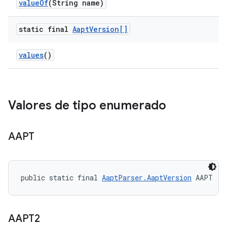
value
Of
(String name)
static final
Aapt
Version[]
values
()
Valores de tipo enumerado
AAPT
public static final 
AaptParser.AaptVersion
 AAPT
AAPT2