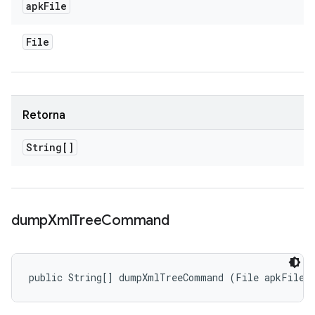
apk
File
File
Retorna
String[]
dump
Xml
Tree
Command
public String[] dumpXmlTreeCommand (File apkFile)