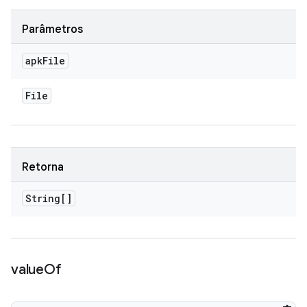
Parâmetros
apk
File
File
Retorna
String[]
value
Of