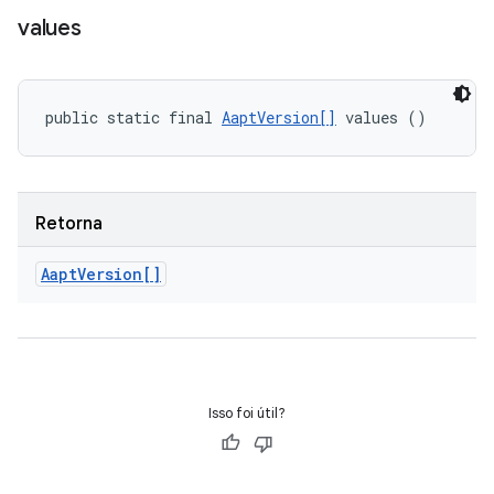
values
public static final 
AaptVersion[]
 values ()
Retorna
Aapt
Version[]
Isso foi útil?