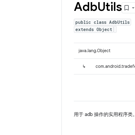
Adb
Utils
public class AdbUtils
extends Object
java.lang.Object
↳
com.android.tradefe
用于 adb 操作的实用程序类