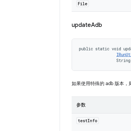
File
update
Adb
public static void upd
IRunUt
                String
如果使用特殊的 adb 版本，则
参数
test
Info