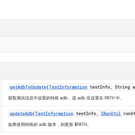
get
Adb
To
Update
(
Test
Information
test
Info
,
String a
获取测试信息中设置的特殊 adb，该 adb 应设置在 PATH 中。
update
Adb
(
Test
Information
test
Info
,
IRun
Util
run
U
如果使用特殊的 adb 版本，则更新 $PATH。