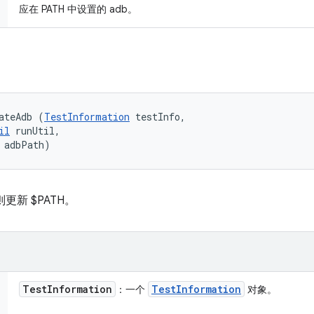
应在 PATH 中设置的 adb。
ateAdb (
TestInformation
 testInfo, 

il
 runUtil, 

 adbPath)
更新 $PATH。
Test
Information
Test
Information
：一个
对象。