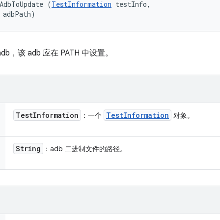
AdbToUpdate (
TestInformation
 testInfo, 

 adbPath)
，该 adb 应在 PATH 中设置。
Test
Information
Test
Information
：一个
对象。
String
：adb 二进制文件的路径。