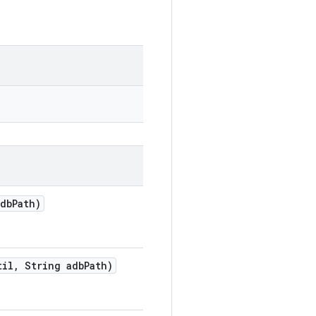
db
Path)
til
,
String adb
Path)