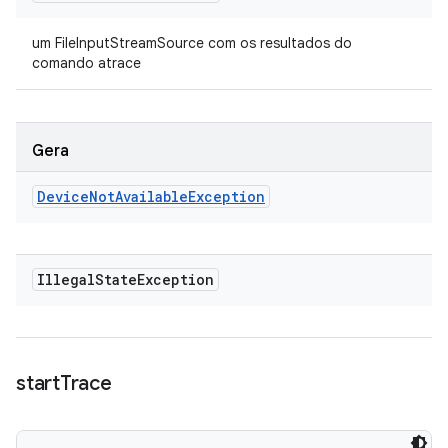
um FileInputStreamSource com os resultados do
comando atrace
Gera
Device
Not
Available
Exception
Illegal
State
Exception
start
Trace