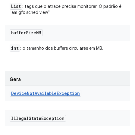
List
: tags que o atrace precisa monitorar. O padrão é
"am gfx sched view".
buffer
Size
MB
int
: o tamanho dos buffers circulares em MB.
Gera
Device
Not
Available
Exception
Illegal
State
Exception