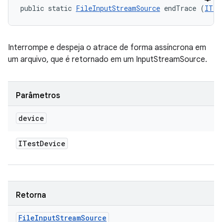
public static 
FileInputStreamSource
 endTrace (
ITes
Interrompe e despeja o atrace de forma assíncrona em
um arquivo, que é retornado em um InputStreamSource.
Parâmetros
device
ITest
Device
Retorna
File
Input
Stream
Source