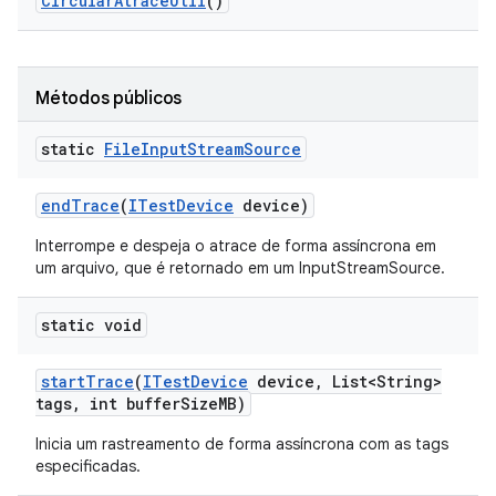
Circular
Atrace
Util
()
Métodos públicos
static
File
Input
Stream
Source
end
Trace
(
ITest
Device
device)
Interrompe e despeja o atrace de forma assíncrona em
um arquivo, que é retornado em um InputStreamSource.
static void
start
Trace
(
ITest
Device
device
,
List<String>
tags
,
int buffer
Size
MB)
Inicia um rastreamento de forma assíncrona com as tags
especificadas.