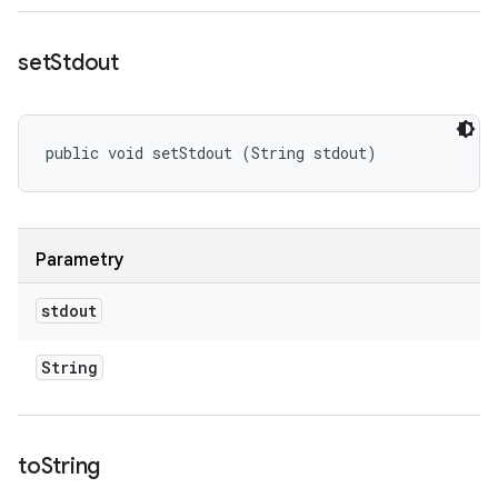
set
Stdout
public void setStdout (String stdout)
Parametry
stdout
String
to
String