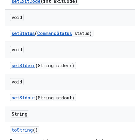
set
Exit
Code
(int exit
Code)
void
set
Status
(
Command
Status
status)
void
set
Stderr
(String stderr)
void
set
Stdout
(String stdout)
String
to
String
()