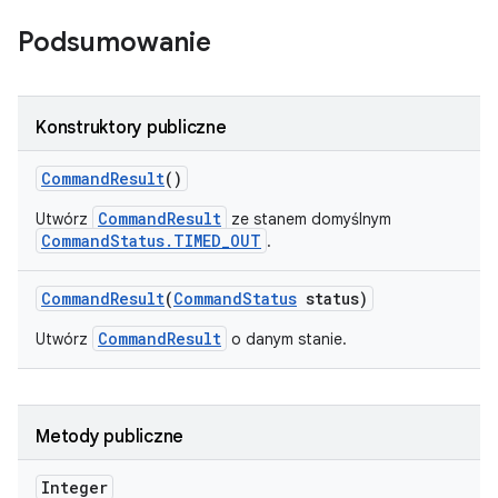
Podsumowanie
Konstruktory publiczne
Command
Result
()
CommandResult
Utwórz
ze stanem domyślnym
CommandStatus.TIMED_OUT
.
Command
Result
(
Command
Status
status)
CommandResult
Utwórz
o danym stanie.
Metody publiczne
Integer