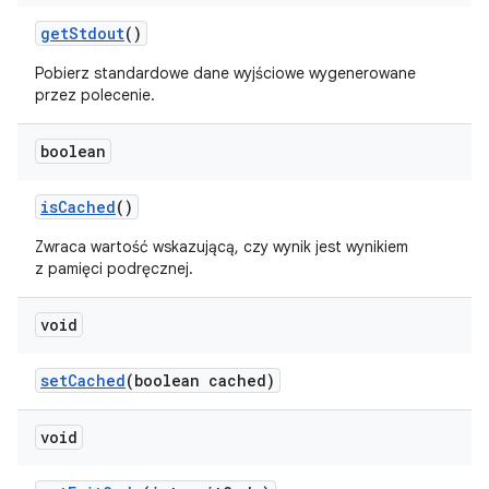
get
Stdout
()
Pobierz standardowe dane wyjściowe wygenerowane
przez polecenie.
boolean
is
Cached
()
Zwraca wartość wskazującą, czy wynik jest wynikiem
z pamięci podręcznej.
void
set
Cached
(boolean cached)
void