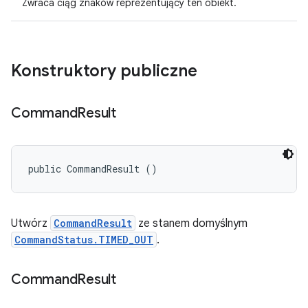
Zwraca ciąg znaków reprezentujący ten obiekt.
Konstruktory publiczne
Command
Result
public CommandResult ()
Utwórz
CommandResult
ze stanem domyślnym
CommandStatus.TIMED_OUT
.
Command
Result