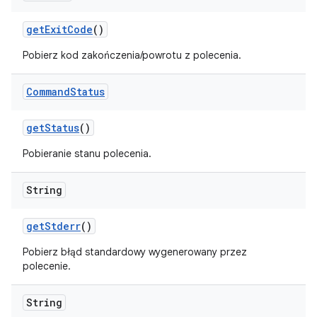
get
Exit
Code
()
Pobierz kod zakończenia/powrotu z polecenia.
Command
Status
get
Status
()
Pobieranie stanu polecenia.
String
get
Stderr
()
Pobierz błąd standardowy wygenerowany przez
polecenie.
String