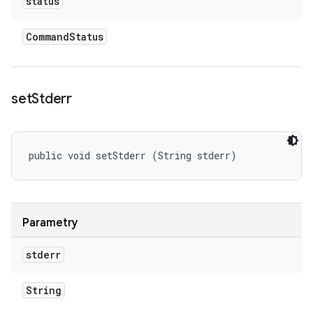
status
Command
Status
set
Stderr
public void setStderr (String stderr)
Parametry
stderr
String