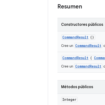
Resumen
Constructores públicos
Command
Result
()
CommandResult
Cree un
c
Command
Result
(
Comma
CommandResult
Cree un
c
Métodos públicos
Integer