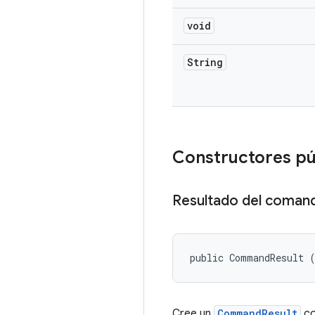
void
String
Constructores pú
Resultado del coman
public CommandResult 
Cree un
CommandResult
co