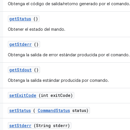
Obtenga el código de salida/retorno generado por el comando
get
Status
()
Obtener el estado del mando.
get
Stderr
()
Obtenga la salida de error estándar producida por el comando.
get
Stdout
()
Obtenga la salida estándar producida por comando.
set
Exit
Code
(int exit
Code)
set
Status
(
Command
Status
status)
set
Stderr
(String stderr)