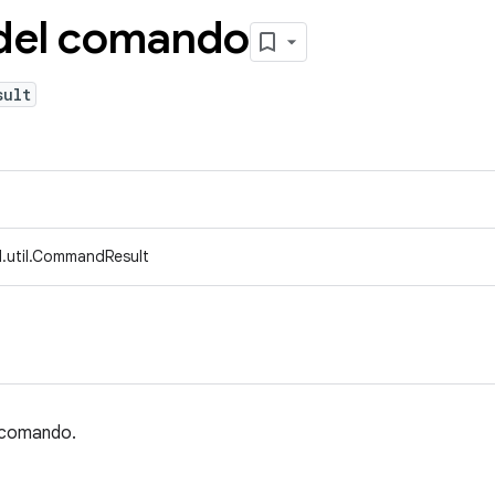
 del comando
sult
.util.CommandResult
n comando.