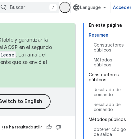
/
Acceder
En esta página
Resumen
table y garantizar la
Constructores
 el AOSP en el segundo
públicos
elease
. La rama del
Métodos
ente que se envió al
públicos
Constructores
públicos
Resultado del
comando
Resultado del
comando
Métodos públicos
¿Te ha resultado útil?
obtener código
de salida