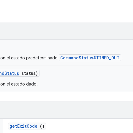
CommandStatus#TIMED_OUT
on el estado predeterminado
.
nd
Status
status)
on el estado dado.
get
Exit
Code
()