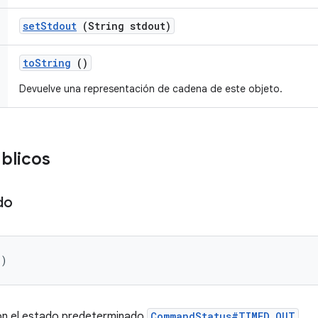
set
Stdout
(String stdout)
to
String
()
Devuelve una representación de cadena de este objeto.
blicos
do
()
n el estado predeterminado
CommandStatus#TIMED_OUT
.