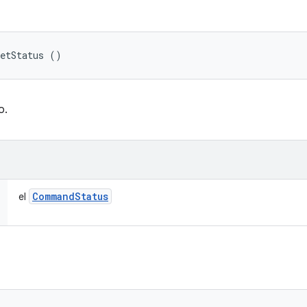
getStatus ()
o.
Command
Status
el