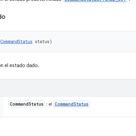
do
(
CommandStatus
 status)
n el estado dado.
Command
Status
Command
Status
: el