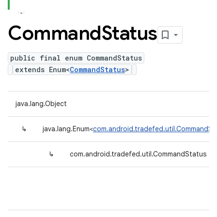
Command
Status
public final enum CommandStatus
extends Enum<
CommandStatus
>
java.lang.Object
↳
java.lang.Enum<
com.android.tradefed.util.CommandSt
↳
com.android.tradefed.util.CommandStatus