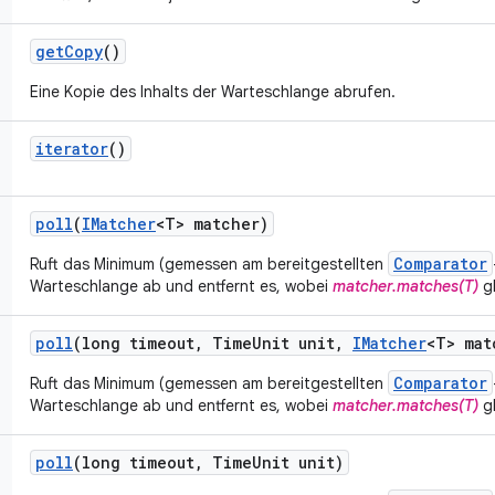
get
Copy
()
Eine Kopie des Inhalts der Warteschlange abrufen.
iterator
()
poll
(
IMatcher
<T> matcher)
Comparator
Ruft das Minimum (gemessen am bereitgestellten
Warteschlange ab und entfernt es, wobei
matcher.matches(T)
g
poll
(long timeout
,
Time
Unit unit
,
IMatcher
<T> mat
Comparator
Ruft das Minimum (gemessen am bereitgestellten
Warteschlange ab und entfernt es, wobei
matcher.matches(T)
g
poll
(long timeout
,
Time
Unit unit)