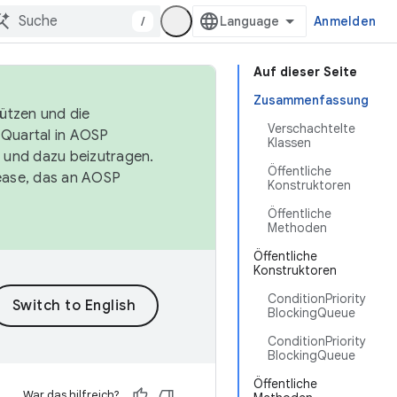
/
Anmelden
Auf dieser Seite
Zusammenfassung
tützen und die
Verschachtelte
. Quartal in AOSP
Klassen
 und dazu beizutragen.
Öffentliche
ease, das an AOSP
Konstruktoren
Öffentliche
Methoden
Öffentliche
Konstruktoren
ConditionPriority
BlockingQueue
ConditionPriority
BlockingQueue
Öffentliche
War das hilfreich?