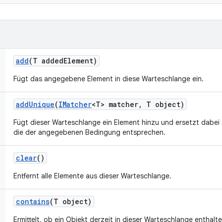
add
(T added
Element)
Fügt das angegebene Element in diese Warteschlange ein.
add
Unique
(
IMatcher
<T> matcher
,
T object)
Fügt dieser Warteschlange ein Element hinzu und ersetzt dabei
die der angegebenen Bedingung entsprechen.
clear
()
Entfernt alle Elemente aus dieser Warteschlange.
contains
(T object)
Ermittelt, ob ein Objekt derzeit in dieser Warteschlange enthalte