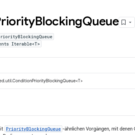
riority
Blocking
Queue
PriorityBlockingQueue
ents Iterable<T>
d.util.ConditionPriorityBlockingQueue<T>
it
PriorityBlockingQueue
-ähnlichen Vorgängen, mit denen