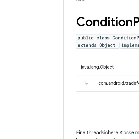
Condition
P
public class Condition
extends Object
implem
java.lang.Object
↳
com.android.tradefe
Eine threadsichere Klasse m