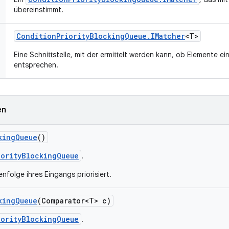
übereinstimmt.
Condition
Priority
Blocking
Queue
.
IMatcher
<T>
Eine Schnittstelle, mit der ermittelt werden kann, ob Elemente 
entsprechen.
en
king
Queue
()
iorityBlockingQueue
.
nfolge ihres Eingangs priorisiert.
king
Queue
(Comparator<T> c)
iorityBlockingQueue
.