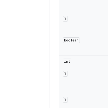
T
boolean
int
T
T