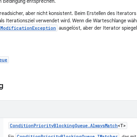
en Bedingung entsprechen.
hreadsicher, aber nicht konsistent. Beim Erstellen des Iterators
 als Iterationsziel verwendet wird. Wenn die Warteschlange wäh
tModificationException
ausgelöst, aber der Iterator spiegel
eue
g
Condition
Priority
Blocking
Queue
.
Always
Match
<T>
ConditionPriorityBlockingQueue.IMatcher
Ein
, das mi