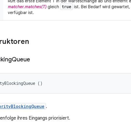
Ruft das erste Element T in der Warteschlange ab und entfernt 
true
matcher.matches(T)
gleich
ist. Bei Bedarf wird gewartet,
verfügbar ist.
truktoren
cking
Queue
ityBlockingQueue ()
orityBlockingQueue
.
nfolge ihres Eingangs priorisiert.