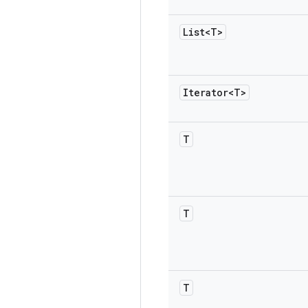
List<T>
Iterator<T>
T
T
T