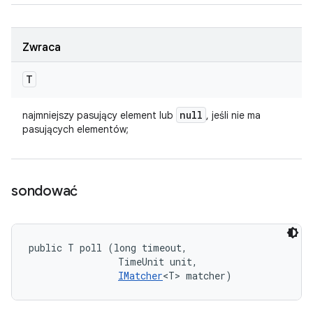
Zwraca
T
null
najmniejszy pasujący element lub
, jeśli nie ma
pasujących elementów;
sondować
public T poll (long timeout, 

                TimeUnit unit, 

IMatcher
<T> matcher)