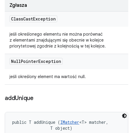
Zgłasza
Class
Cast
Exception
jeśli określonego elementu nie można porównać
z elementami znajdującymi się obecnie w kolejce
priorytetowej zgodnie z kolejnością w tej kolejce.
Null
Pointer
Exception
jeśli określony element ma wartość null.
add
Unique
public T addUnique (
IMatcher
<T> matcher, 

                T object)