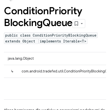
Condition
Priority
Blocking
Queue
public class ConditionPriorityBlockingQueue
extends Object
implements Iterable<T>
java.lang.Object
↳
com.android.tradefed.util.ConditionPriorityBlockingQ