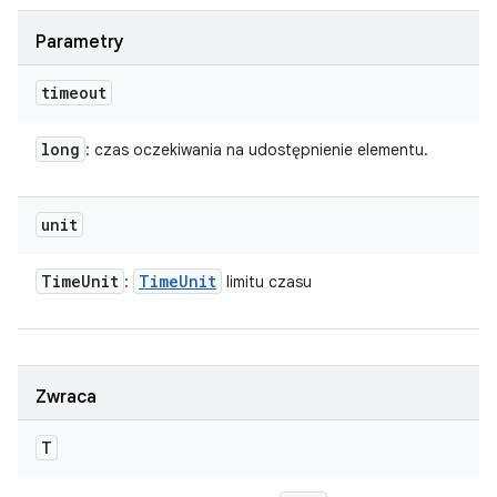
Parametry
timeout
long
: czas oczekiwania na udostępnienie elementu.
unit
Time
Unit
Time
Unit
:
limitu czasu
Zwraca
T