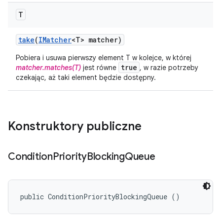
T
take
(
IMatcher
<T> matcher)
Pobiera i usuwa pierwszy element T w kolejce, w której
true
matcher.matches(T)
jest równe
, w razie potrzeby
czekając, aż taki element będzie dostępny.
Konstruktory publiczne
Condition
Priority
Blocking
Queue
public ConditionPriorityBlockingQueue ()