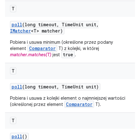
T
poll
(long timeout
,
Time
Unit unit
,
IMatcher
<T> matcher)
Pobiera i usuwa minimum (określone przez podany
Comparator
element
T) z kolejki, w której
true
matcher.matches(T)
jest
.
T
poll
(long timeout
,
Time
Unit unit)
Pobiera i usuwa z kolejki element o najmniejszej wartości
Comparator
(określonej przez element
T).
T
poll
()