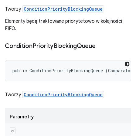
Tworzy
ConditionPriorityBlockingQueue
Elementy będą traktowane priorytetowo w kolejności
FIFO.
Condition
Priority
Blocking
Queue
public ConditionPriorityBlockingQueue (Comparator<
Tworzy
ConditionPriorityBlockingQueue
Parametry
c