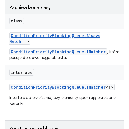
Zagnieżdżone klasy
class
Condition
Priority
Blocking
Queue
.
Always
Match
<T>
ConditionPriorityBlockingQueue.IMatcher
, która
pasuje do dowolnego obiektu.
interface
Condition
Priority
Blocking
Queue
.
IMatcher
<T>
Interfejs do określania, czy elementy spełniają określone
warunki.
Konstruktory publiczne