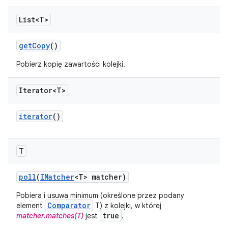
List<T>
get
Copy
()
Pobierz kopię zawartości kolejki.
Iterator<T>
iterator
()
T
poll
(
IMatcher
<T> matcher)
Pobiera i usuwa minimum (określone przez podany
Comparator
element
T) z kolejki, w której
true
matcher.matches(T)
jest
.