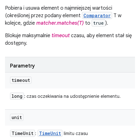
Pobiera i usuwa element o najmniejszej wartości
(określonej przez podany element
Comparator
T w
kolejce, gdzie
matcher.matches(T)
to
true
).
Blokuje maksymalnie
timeout
czasu, aby element stał się
dostępny.
Parametry
timeout
long
: czas oczekiwania na udostępnienie elementu.
unit
Time
Unit
Time
Unit
:
limitu czasu