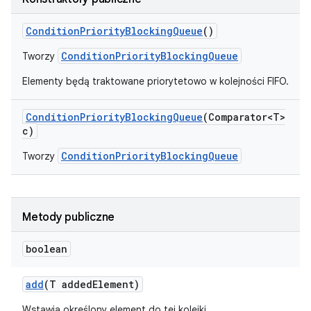
Condition
Priority
Blocking
Queue
()
ConditionPriorityBlockingQueue
Tworzy
Elementy będą traktowane priorytetowo w kolejności FIFO.
Condition
Priority
Blocking
Queue
(Comparator<T>
c)
ConditionPriorityBlockingQueue
Tworzy
Metody publiczne
boolean
add
(T added
Element)
Wstawia określony element do tej kolejki.