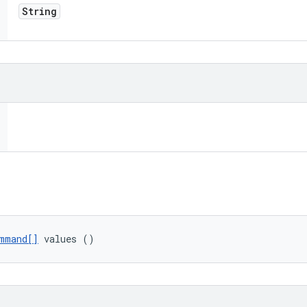
String
mmand[]
 values ()