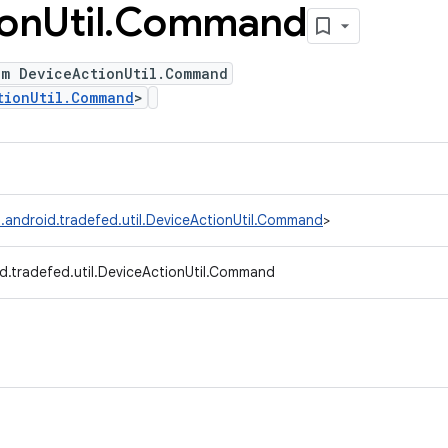
ion
Util
.
Command
um DeviceActionUtil.Command
tionUtil.Command
>
.android.tradefed.util.DeviceActionUtil.Command
>
d.tradefed.util.DeviceActionUtil.Command