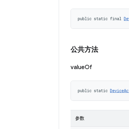
public static final 
De
公共方法
value
Of
public static 
DeviceAc
参数