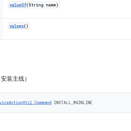
value
Of
(String name)
values
()
E（安装主线）
viceActionUtil.Command
 INSTALL_MAINLINE