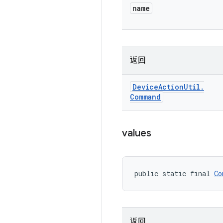
name
返回
Device
Action
Util
.
Command
values
public static final 
Co
返回