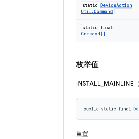
static
Device
Action
Util
.
Command
static final
Command[]
枚举值
INSTALL
_
MAINLIN
public static final 
De
重置