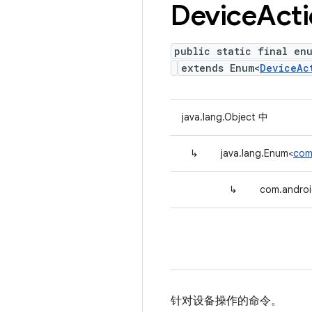
Device
Act
public static final en
extends Enum<
DeviceAc
java.lang.Object 中
↳
java.lang.Enum<
com
↳
com.androi
针对设备操作的命令。