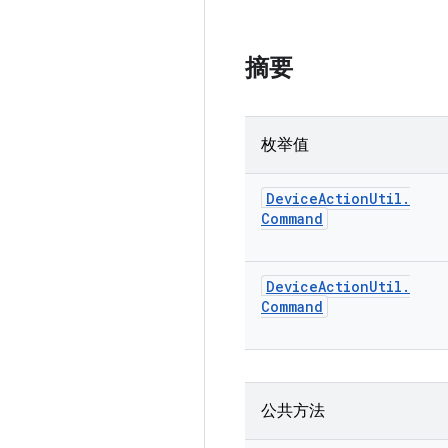
摘要
枚举值
Device
Action
Util
.
Command
Device
Action
Util
.
Command
公共方法