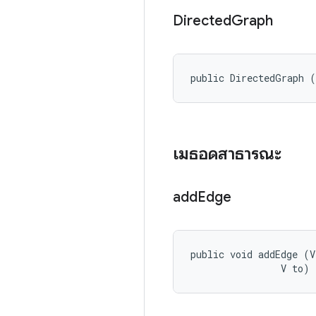
Directed
Graph
public DirectedGraph 
เมธอดสาธารณะ
add
Edge
public void addEdge (V
                V to)