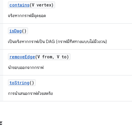
contains
(V vertex)
จริงหากกราฟมีจุดยอด
is
Dag
()
เป็นจริงหากกราฟเป็น DAG (กราฟมีทิศทางแบบไม่มีวงวน)
remove
Edge
(V from
,
V to)
นําขอบออกจากกราฟ
to
String
()
การนําเสนอกราฟด้วยสตริง
ะ