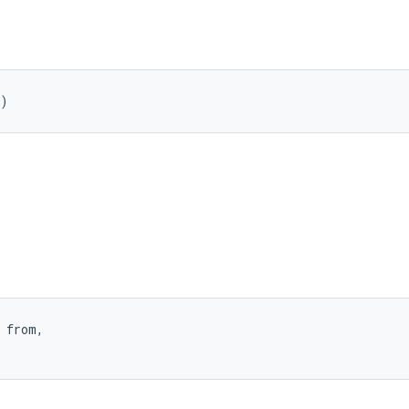
()
 from, 
