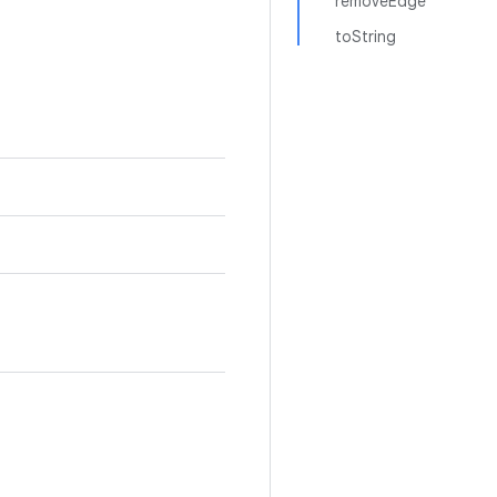
removeEdge
toString