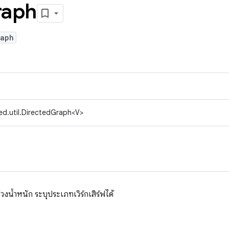
raph
raph
ed.util.DirectedGraph<V>
งน้ำหนัก ระบุประเภทเวิร์กเสิร์ฟได้