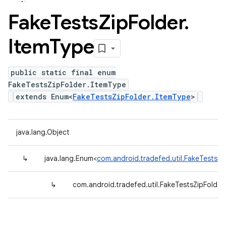
Fake
Tests
Zip
Folder
.
Item
Type
public static final enum
FakeTestsZipFolder.ItemType
extends Enum<
FakeTestsZipFolder.ItemType
>
java.lang.Object
↳
java.lang.Enum<
com.android.tradefed.util.FakeTestsZi
↳
com.android.tradefed.util.FakeTestsZipFolder