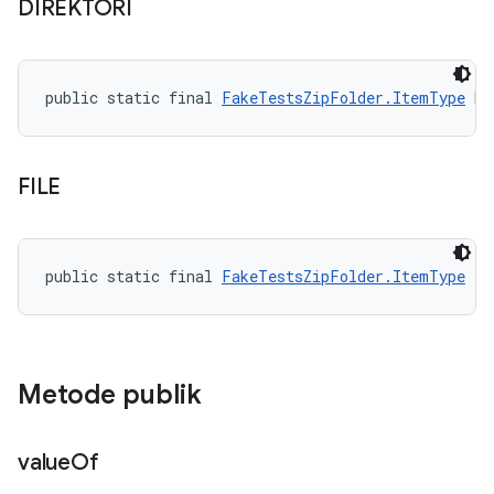
DIREKTORI
public static final 
FakeTestsZipFolder.ItemType
 DI
FILE
public static final 
FakeTestsZipFolder.ItemType
 FI
Metode publik
value
Of