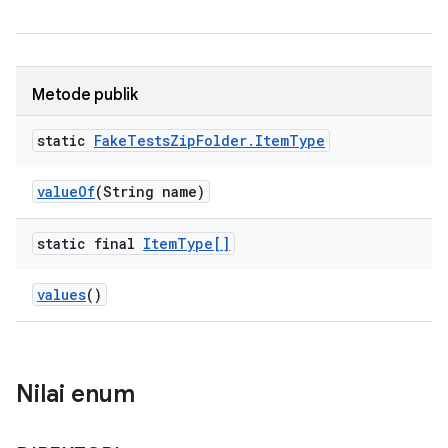
Metode publik
static
Fake
Tests
Zip
Folder
.
Item
Type
value
Of
(String name)
static final
Item
Type[]
values
()
Nilai enum