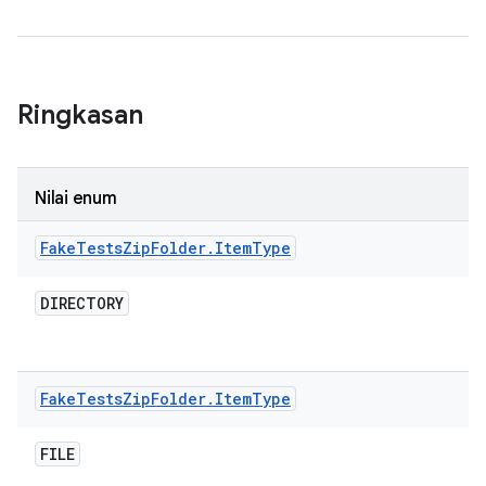
Ringkasan
Nilai enum
Fake
Tests
Zip
Folder
.
Item
Type
DIRECTORY
Fake
Tests
Zip
Folder
.
Item
Type
FILE