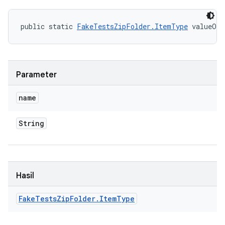
public static 
FakeTestsZipFolder.ItemType
 valueOf 
Parameter
name
String
Hasil
Fake
Tests
Zip
Folder
.
Item
Type