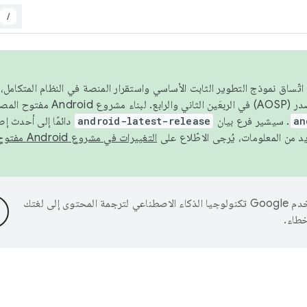
/
 عام 2026، ولضمان اتّساق نموذج التطوير الثابت الأساسي واستقرار المنصة في النظام المت
an
. سيشير فرع بيان
android-latest-release
دائمًا إلى أحدث إ
التغييرات في مشروع Android مفتوح المصدر
تستخدم Google تكنولوجيا الذكاء الاصطناعي لترجمة المحتوى إلى لغتك
خطاء.