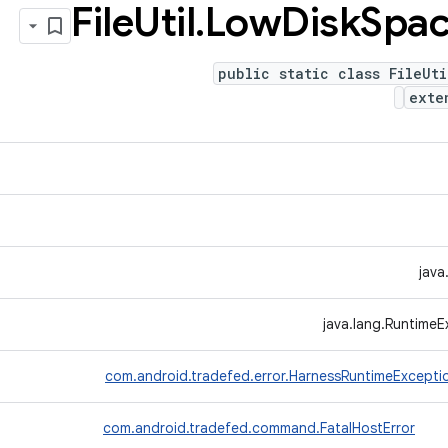
‫File
Util
.
Low
Disk
Spa
public static class FileUt
ext
java
java.lang.RuntimeE
com.android.tradefed.error.HarnessRuntimeExcepti
com.android.tradefed.command.FatalHostError