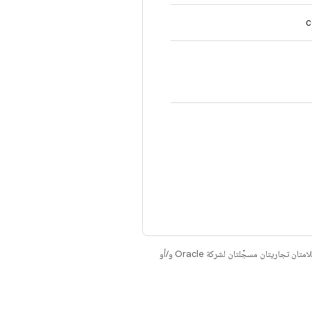
c
. إنّ Java وOpenJDK هما علامتان تجاريتان مسجَّلتان لشركة Oracle و/أو