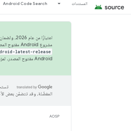
المستندات
Android Code Search
اعتبارًا من
مشروع Android مفتوح المصدر (AOSP) في الربعَين الثاني والرابع. لبناء مشروع Android مفتوح المصدر والمساهمة فيه، استخدِم
droid-latest-release
Android مفتوح المصدر. لمزيد من المعلومات، يُرجى الاطّلاع على
المفضّلة، وقد تتضمّن بعض الأ
AOSP