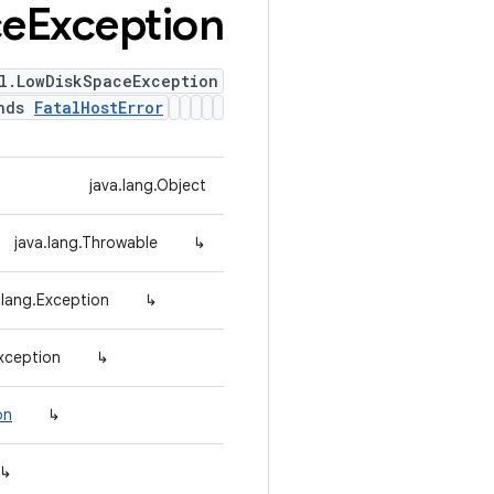
ce
Exception
il.LowDiskSpaceException
ends
FatalHostError
java.lang.Object
java.lang.Throwable
↳
.lang.Exception
↳
xception
↳
on
↳
↳