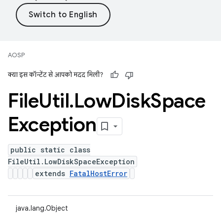
AOSP
क्या इस कॉन्टेंट से आपको मदद मिली?
File
Util
.
Low
Disk
Space
Exception
public static class
FileUtil.LowDiskSpaceException
extends
FatalHostError
java.lang.Object