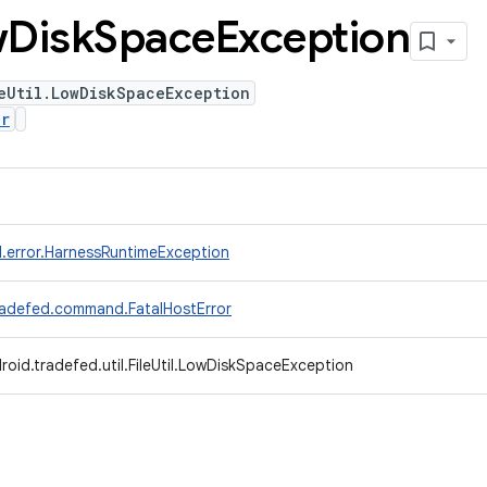
w
Disk
Space
Exception
eUtil.LowDiskSpaceException
or
.error.HarnessRuntimeException
radefed.command.FatalHostError
oid.tradefed.util.FileUtil.LowDiskSpaceException