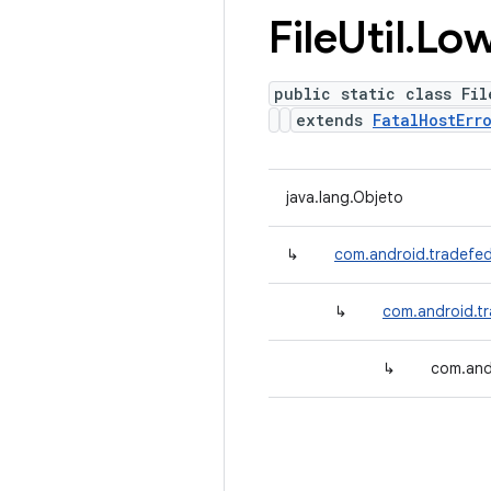
File
Util
.
Lo
public static class Fil
extends
FatalHostErr
java.lang.Objeto
↳
com.android.tradefed
↳
com.android.t
↳
com.andr