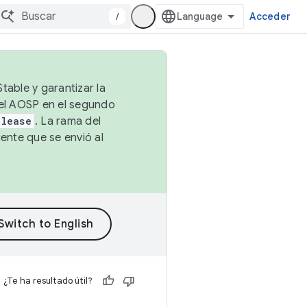
/
Acceder
table y garantizar la
 el AOSP en el segundo
elease
. La rama del
ente que se envió al
¿Te ha resultado útil?