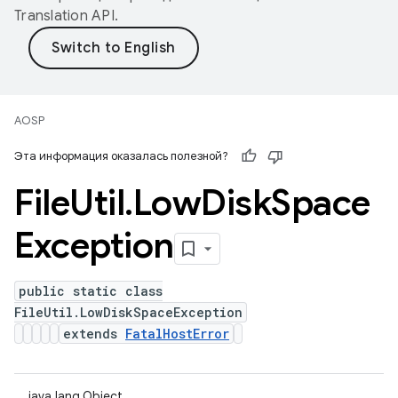
Translation API
.
AOSP
Эта информация оказалась полезной?
File
Util
.
Low
Disk
Space
Exception
public static class
FileUtil.LowDiskSpaceException
extends
FatalHostError
java.lang.Object