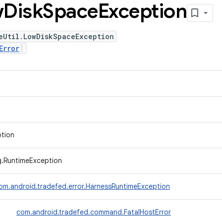
w
Disk
Space
Exception
eUtil.LowDiskSpaceException
Error
ption
ng.RuntimeException
om.android.tradefed.error.HarnessRuntimeException
↳
com.android.tradefed.command.FatalHostError