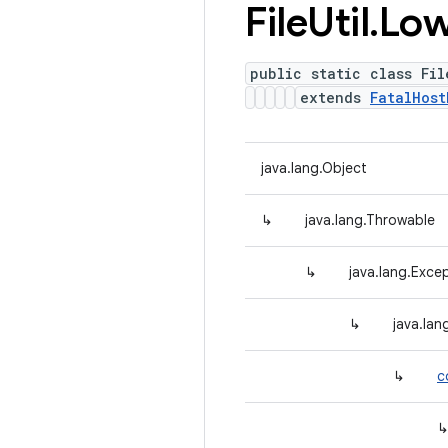
File
Util
.
Lo
public static class Fil
extends
FatalHost
java.lang.Object
↳
java.lang.Throwable
↳
java.lang.Exce
↳
java.la
↳
c