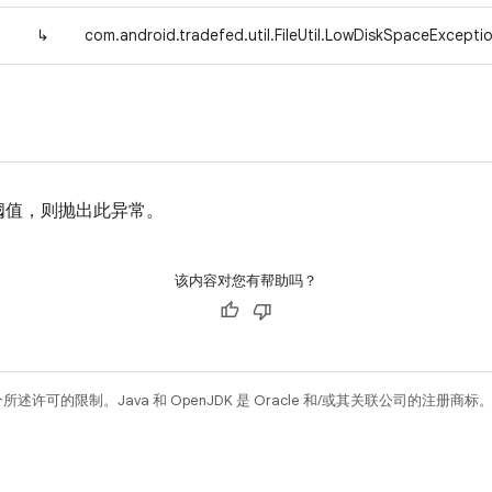
↳
com.android.tradefed.util.FileUtil.LowDiskSpaceExcepti
阈值，则抛出此异常。
该内容对您有帮助吗？
所述许可的限制。Java 和 OpenJDK 是 Oracle 和/或其关联公司的注册商标