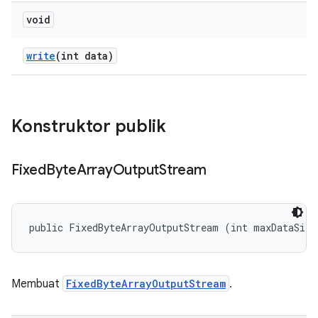
void
write
(int data)
Konstruktor publik
Fixed
Byte
Array
Output
Stream
public FixedByteArrayOutputStream (int maxDataSize
Membuat
FixedByteArrayOutputStream
.