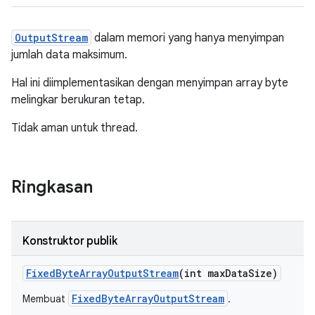
OutputStream
dalam memori yang hanya menyimpan
jumlah data maksimum.
Hal ini diimplementasikan dengan menyimpan array byte
melingkar berukuran tetap.
Tidak aman untuk thread.
Ringkasan
Konstruktor publik
Fixed
Byte
Array
Output
Stream
(int max
Data
Size)
FixedByteArrayOutputStream
Membuat
.