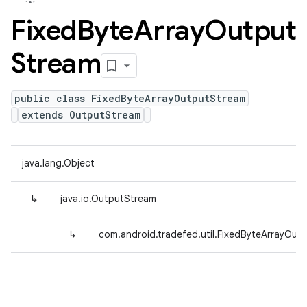
Fixed
Byte
Array
Output
Stream
public class FixedByteArrayOutputStream
extends OutputStream
java.lang.Object
↳
java.io.OutputStream
↳
com.android.tradefed.util.FixedByteArrayOut