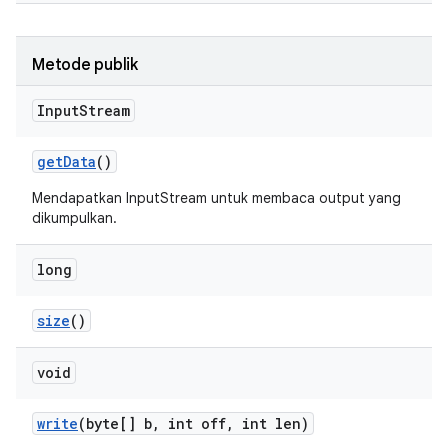
Metode publik
Input
Stream
get
Data
()
Mendapatkan InputStream untuk membaca output yang
dikumpulkan.
long
size
()
void
write
(byte[] b
,
int off
,
int len)