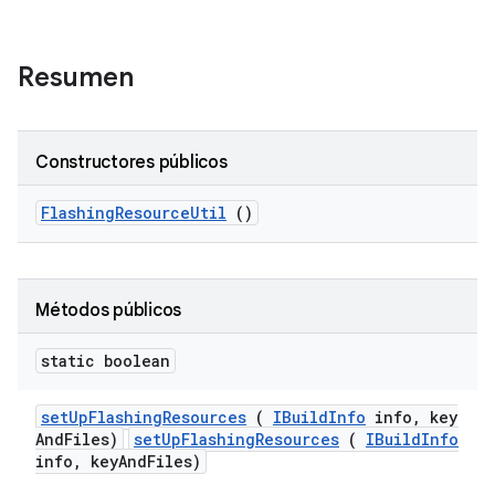
Resumen
Constructores públicos
Flashing
Resource
Util
()
Métodos públicos
static boolean
set
Up
Flashing
Resources
(
IBuild
Info
info
,
key
And
Files)
setUpFlashingResources
(
IBuildInfo
info, keyAndFiles)