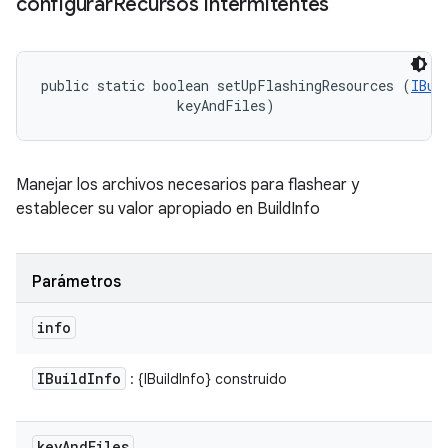
configurar
Recursos Intermitentes
public static boolean setUpFlashingResources (
IBui
 keyAndFiles)
Manejar los archivos necesarios para flashear y
establecer su valor apropiado en BuildInfo
Parámetros
info
IBuild
Info
: {IBuildInfo} construido
key
And
Files