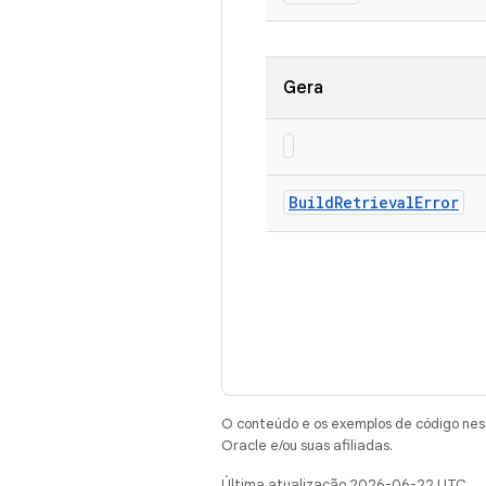
Gera
Build
Retrieval
Error
O conteúdo e os exemplos de código nest
Oracle e/ou suas afiliadas.
Última atualização 2026-06-22 UTC.