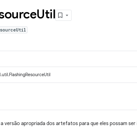
source
Util
sourceUtil
util.FlashingResourceUtil
nir a versão apropriada dos artefatos para que eles possam ser