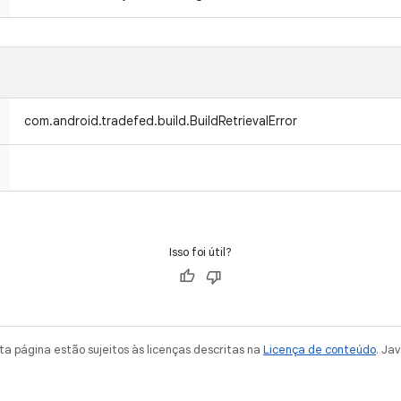
com.android.tradefed.build.BuildRetrievalError
Isso foi útil?
a página estão sujeitos às licenças descritas na
Licença de conteúdo
. Ja