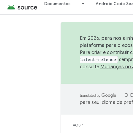
Documentos
Android Code Se
Em 2026, para nos alin
plataforma para o ecos
Para criar e contribuir
latest-release
sempre
consulte
Mudanças no
O G
para seu idioma de pre
AOSP