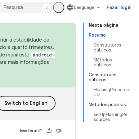
/
Fazer login
Nesta página
Resumo
tir a estabilidade da
Construtores
o e quarto trimestres.
públicos
 de manifesto
android-
Métodos
ara mais informações,
públicos
Construtores
públicos
FlashingResource
Util
Métodos públicos
setUpFlashingRe
sources
Isso foi útil?