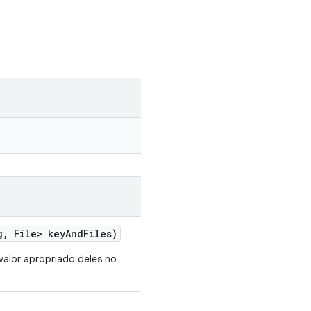
g
,
File> key
And
Files)
 valor apropriado deles no