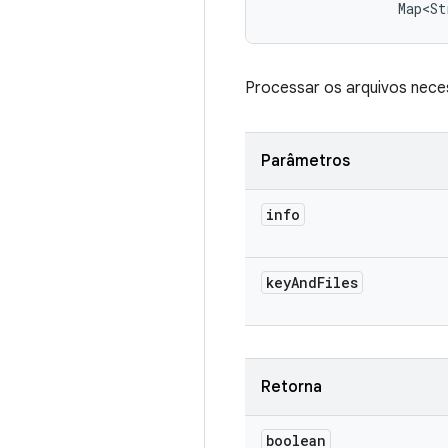
                Map<St
Processar os arquivos necess
Parâmetros
info
key
And
Files
Retorna
boolean