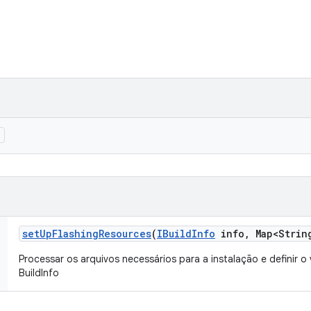
)
set
Up
Flashing
Resources
(
IBuild
Info
info
,
Map<Strin
Processar os arquivos necessários para a instalação e definir o
BuildInfo