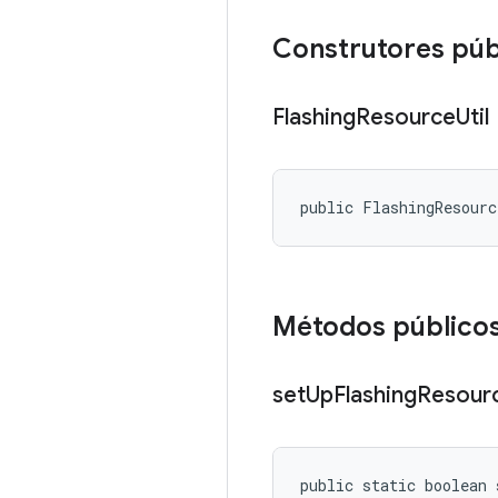
Construtores púb
Flashing
Resource
Util
public FlashingResour
Métodos público
set
Up
Flashing
Resour
public static boolean 