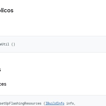
licos
ceUtil ()
s
ces
setUpFlashingResources (
IBuildInfo
 info, 
