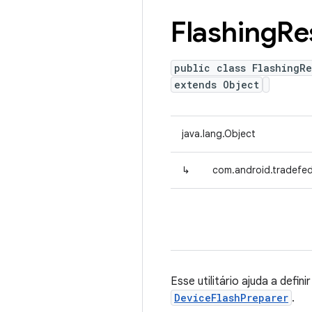
Flashing
Re
public class FlashingRe
extends Object
java.lang.Object
↳
com.android.tradefed.
Esse utilitário ajuda a defi
DeviceFlashPreparer
.