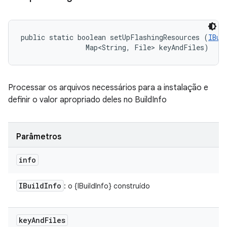
public static boolean setUpFlashingResources (
IBui
                Map<String, File> keyAndFiles)
Processar os arquivos necessários para a instalação e
definir o valor apropriado deles no BuildInfo
Parâmetros
info
IBuild
Info
: o {IBuildInfo} construído
key
And
Files