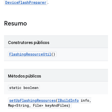
DeviceFlashPreparer
.
Resumo
Construtores públicos
Flashing
Resource
Util
()
Métodos públicos
static boolean
set
Up
Flashing
Resources
(
IBuild
Info
info
,
Map<String
,
File> key
And
Files)