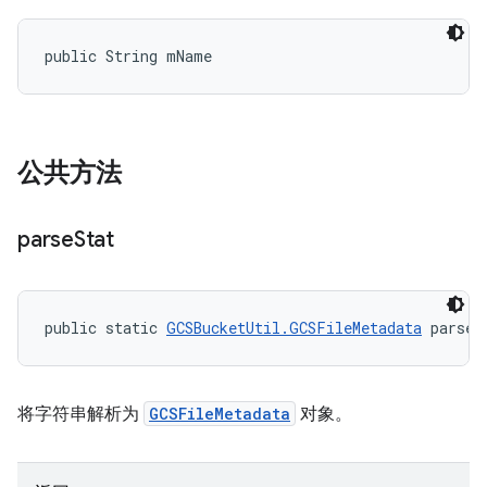
public String mName
公共方法
parse
Stat
public static 
GCSBucketUtil.GCSFileMetadata
 parseS
将字符串解析为
GCSFileMetadata
对象。