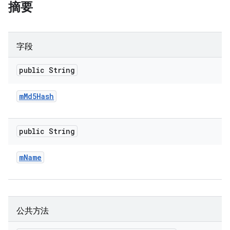
摘要
字段
public String
m
Md5Hash
public String
m
Name
公共方法