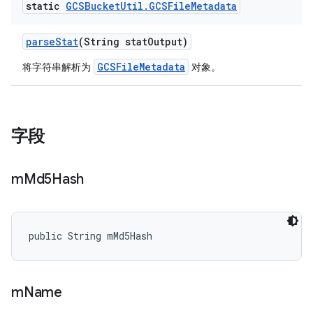
static
GCSBucket
Util
.
GCSFile
Metadata
parse
Stat
(String stat
Output)
GCSFileMetadata
将字符串解析为
对象。
字段
m
Md5Hash
public String mMd5Hash
m
Name