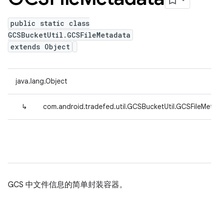
public static class
GCSBucketUtil.GCSFileMetadata
extends Object
java.lang.Object
↳
com.android.tradefed.util.GCSBucketUtil.GCSFileMeta
GCS 中文件信息的简单封装容器。