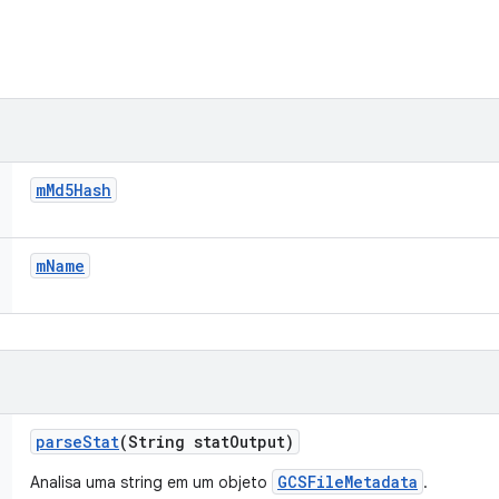
m
Md5Hash
m
Name
parse
Stat
(String stat
Output)
GCSFileMetadata
Analisa uma string em um objeto
.