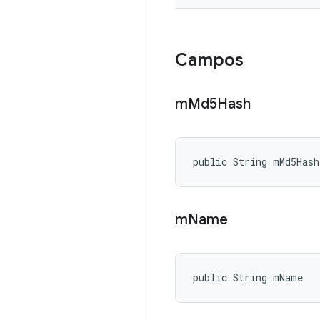
Campos
m
Md5Hash
public String mMd5Hash
m
Name
public String mName