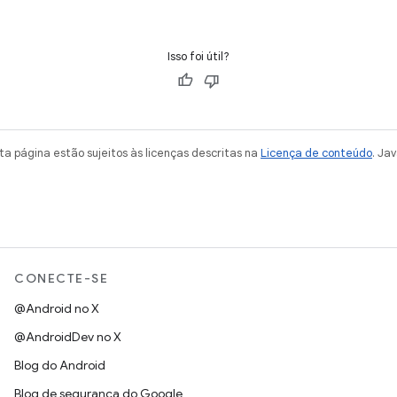
Isso foi útil?
a página estão sujeitos às licenças descritas na
Licença de conteúdo
. Ja
CONECTE-SE
@Android no X
@AndroidDev no X
Blog do Android
Blog de segurança do Google