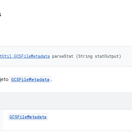
s
tUtil.GCSFileMetadata
 parseStat (String statOutput)
bjeto
GCSFileMetadata
.
GCSFile
Metadata