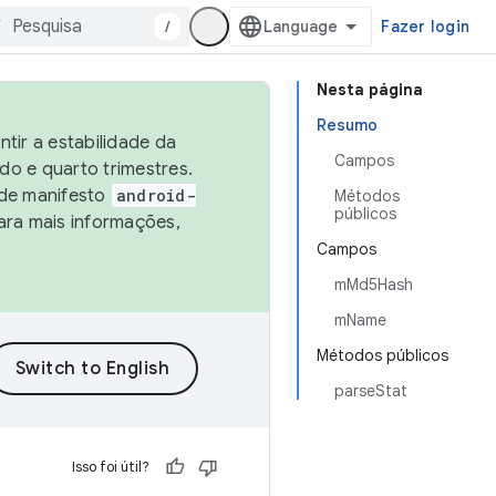
/
Fazer login
Nesta página
Resumo
tir a estabilidade da
Campos
o e quarto trimestres.
 de manifesto
android-
Métodos
públicos
ara mais informações,
Campos
mMd5Hash
mName
Métodos públicos
parseStat
Isso foi útil?