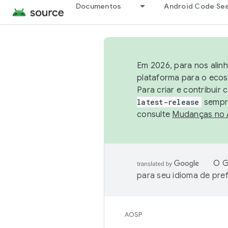
Documentos
Android Code Se
Em 2026, para nos alin
plataforma para o ecos
Para criar e contribuir
latest-release
sempre
consulte
Mudanças no
O G
para seu idioma de pre
AOSP