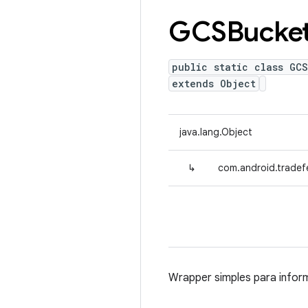
GCSBucke
public static class GC
extends Object
java.lang.Object
↳
com.android.tradef
Wrapper simples para infor