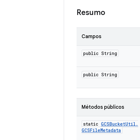
Resumo
Campos
public String
public String
Métodos públicos
static
GCSBucket
Util
.
GCSFile
Metadata