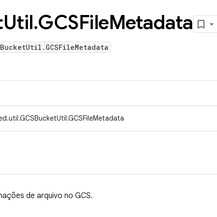
t
Util
.
GCSFile
Metadata
SBucketUtil.GCSFileMetadata
ed.util.GCSBucketUtil.GCSFileMetadata
mações de arquivo no GCS.