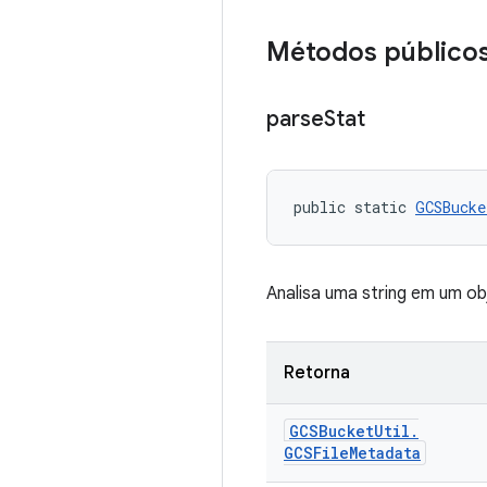
Métodos público
parse
Stat
public static 
GCSBucke
Analisa uma string em um o
Retorna
GCSBucket
Util
.
GCSFile
Metadata